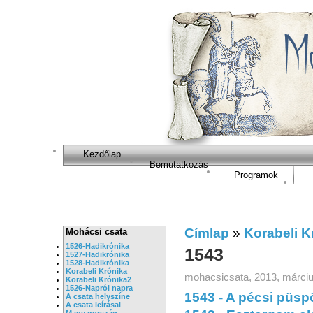
Kezdőlap
Bemutatkozás
Programok
Címlap
»
Korabeli K
Mohácsi csata
1526-Hadikrónika
1543
1527-Hadikrónika
1528-Hadikrónika
Korabeli Krónika
mohacsicsata, 2013, márciu
Korabeli Krónika2
1526-Napról napra
1543 - A pécsi püs
A csata helyszíne
A csata leírásai
Magyarország