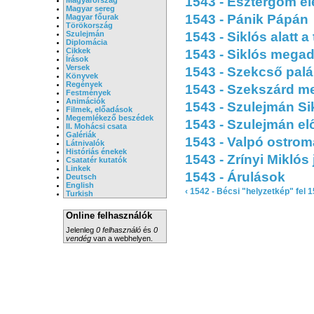
1543 - Esztergom el
Magyar sereg
1543 - Pánik Pápán
Magyar főurak
Törökország
Szulejmán
1543 - Siklós alatt a
Diplomácia
Cikkek
1543 - Siklós mega
Írások
Versek
1543 - Szekcső palá
Könyvek
Regények
1543 - Szekszárd m
Festmények
Animációk
1543 - Szulejmán Sik
Filmek, előadások
Megemlékező beszédek
1543 - Szulejmán el
II. Mohácsi csata
Galériák
1543 - Valpó ostrom
Látnivalók
Históriás énekek
1543 - Zrínyi Miklós 
Csatatér kutatók
Linkek
1543 - Árulások
Deutsch
English
‹ 1542 - Bécsi "helyzetkép"
fel
1
Turkish
Online felhasználók
Jelenleg
0 felhasználó
és
0
vendég
van a webhelyen.