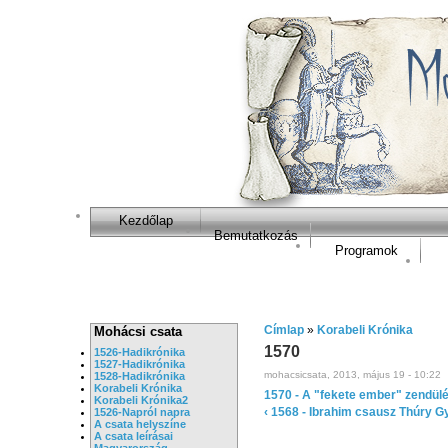
Kezdőlap
Bemutatkozás
Programok
Címlap
»
Korabeli Krónika
Mohácsi csata
1570
1526-Hadikrónika
1527-Hadikrónika
mohacsicsata, 2013, május 19 - 10:22
1528-Hadikrónika
Korabeli Krónika
1570 - A "fekete ember" zendül
Korabeli Krónika2
‹ 1568 - Ibrahim csausz Thúry Gy
1526-Napról napra
A csata helyszíne
A csata leírásai
Magyarország