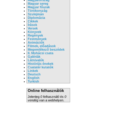
Magyar sereg
Magyar főurak
Törökország
Szulejmán
Diplomácia
Cikkek
Írások
Versek
Könyvek
Regények
Festmények
Animációk
Filmek, előadások
Megemlékező beszédek
II. Mohácsi csata
Galériák
Látnivalók
Históriás énekek
Csatatér kutatók
Linkek
Deutsch
English
Turkish
Online felhasználók
Jelenleg
0 felhasználó
és
0
vendég
van a webhelyen.