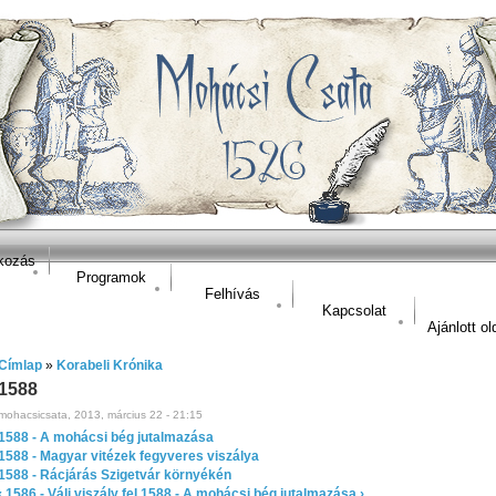
kozás
Programok
Felhívás
Kapcsolat
Ajánlott ol
Címlap
»
Korabeli Krónika
1588
mohacsicsata, 2013, március 22 - 21:15
1588 - A mohácsi bég jutalmazása
1588 - Magyar vitézek fegyveres viszálya
1588 - Rácjárás Szigetvár környékén
‹ 1586 - Váli viszály
fel
1588 - A mohácsi bég jutalmazása ›