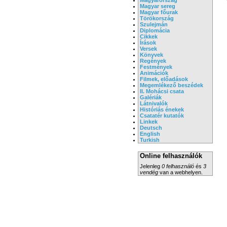
Magyar sereg
Magyar főurak
Törökország
Szulejmán
Diplomácia
Cikkek
Írások
Versek
Könyvek
Regények
Festmények
Animációk
Filmek, előadások
Megemlékező beszédek
II. Mohácsi csata
Galériák
Látnivalók
Históriás énekek
Csatatér kutatók
Linkek
Deutsch
English
Turkish
Online felhasználók
Jelenleg
0 felhasználó
és
3
vendég
van a webhelyen.