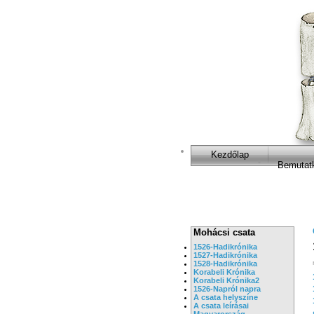
Kezdőlap
Bemutat
Mohácsi csata
1526-Hadikrónika
1527-Hadikrónika
1528-Hadikrónika
Korabeli Krónika
Korabeli Krónika2
1526-Napról napra
A csata helyszíne
A csata leírásai
Magyarország