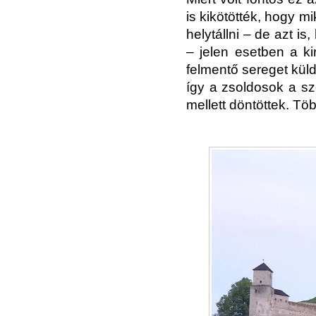
is kikötötték, hogy m
helytállni – de azt i
– jelen esetben a kir
felmentő sereget küld
így a zsoldosok a s
mellett döntöttek. Töb