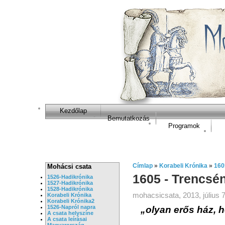
Kezdőlap
Bemutatkozás
Programok
Címlap
»
Korabeli Krónika
»
160
Mohácsi csata
1605 - Trencsén
1526-Hadikrónika
1527-Hadikrónika
1528-Hadikrónika
mohacsicsata, 2013, július 7
Korabeli Krónika
Korabeli Krónika2
1526-Napról napra
„olyan erős ház,
A csata helyszíne
A csata leírásai
Magyarország