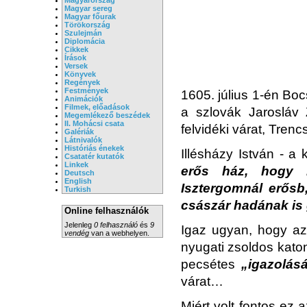
Magyar sereg
Magyar főurak
Törökország
Szulejmán
Diplomácia
Cikkek
Írások
Versek
Könyvek
Regények
Festmények
1605. július 1-én Bo
Animációk
Filmek, előadások
a szlovák Jarosláv 
Megemlékező beszédek
II. Mohácsi csata
felvidéki várat, Tren
Galériák
Látnivalók
Históriás énekek
Illésházy István - a
Csatatér kutatók
Linkek
erős ház, hogy 
Deutsch
English
Isztergomnál erősb
Turkish
császár hadának is
Online felhasználók
Jelenleg
0 felhasználó
és
9
Igaz ugyan, hogy az
vendég
van a webhelyen.
nyugati zsoldos kato
pecsétes
„igazolásá
várat…
Miért volt fontos ez