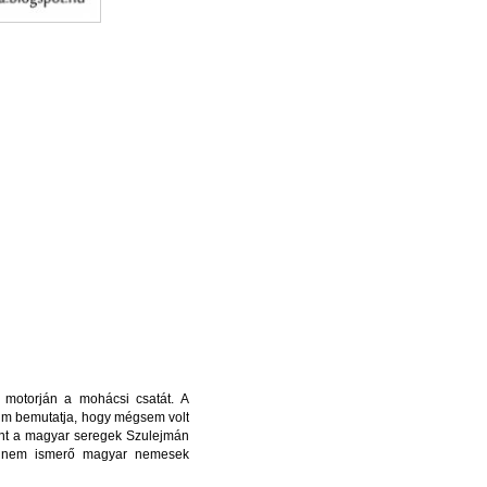
k motorján a mohácsi csatát. A
ilm bemutatja, hogy mégsem volt
erint a magyar seregek Szulejmán
ést nem ismerő magyar nemesek