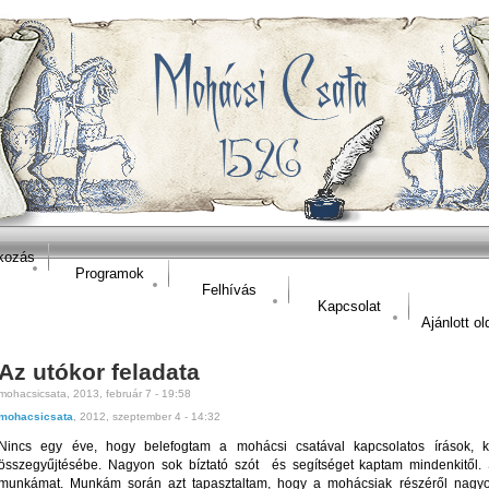
kozás
Programok
Felhívás
Kapcsolat
Ajánlott ol
Az utókor feladata
mohacsicsata, 2013, február 7 - 19:58
mohacsicsata
, 2012, szeptember 4 - 14:32
Nincs egy éve, hogy belefogtam a mohácsi csatával kapcsolatos írások, ké
összegyűjtésébe. Nagyon sok bíztató szót és segítséget kaptam mindenkitől. S
munkámat. Munkám során azt tapasztaltam, hogy a mohácsiak részéről nagyo