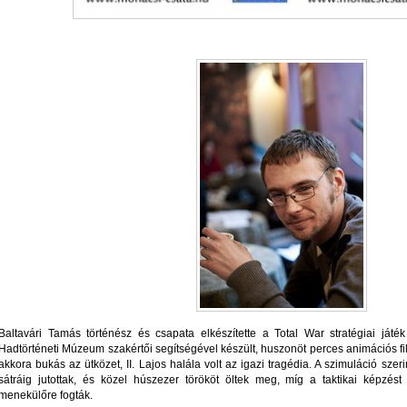
Baltavári Tamás történész és csapata elkészítette a Total War stratégiai játé
Hadtörténeti Múzeum szakértői segítségével készült, huszonöt perces animációs f
akkora bukás az ütközet, II. Lajos halála volt az igazi tragédia. A szimuláció sz
sátráig jutottak, és közel húszezer törököt öltek meg, míg a taktikai képz
menekülőre fogták.