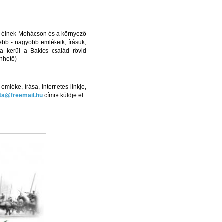
n élnek Mohácson és a környező
ebb - nagyobb emlékeik, írásuk,
a kerül a Bakics család rövid
nhető)
léke, írása, internetes linkje,
ta@freemail.hu
címre küldje el.