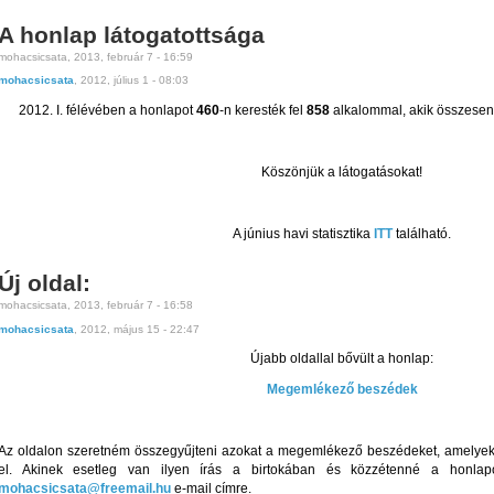
A honlap látogatottsága
mohacsicsata, 2013, február 7 - 16:59
mohacsicsata
, 2012, július 1 - 08:03
2012. I. félévében a honlapot
460
-n keresték fel
858
alkalommal, akik összese
Köszönjük a látogatásokat!
A június havi statisztika
ITT
található.
Új oldal:
mohacsicsata, 2013, február 7 - 16:58
mohacsicsata
, 2012, május 15 - 22:47
Újabb oldallal bővült a honlap:
Megemlékező beszédek
Az oldalon szeretném összegyűjteni azokat a megemlékező beszédeket, amelyek 
el. Akinek esetleg van ilyen írás a birtokában és közzétenné a honla
mohacsicsata@freemail.hu
e-mail címre.