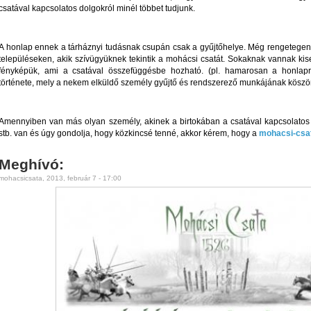
csatával kapcsolatos dolgokról minél többet tudjunk.
A honlap ennek a tárháznyi tudásnak csupán csak a gyűjtőhelye. Még rengetege
településeken, akik szívügyüknek tekintik a mohácsi csatát. Sokaknak vannak kis
fényképük, ami a csatával összefüggésbe hozható. (pl. hamarosan a honlapr
története, mely a nekem elküldő személy gyűjtő és rendszerező munkájának köszö
Amennyiben van más olyan személy, akinek a birtokában a csatával kapcsolatos em
stb. van és úgy gondolja, hogy közkincsé tenné, akkor kérem, hogy a
mohacsi-csa
Meghívó:
mohacsicsata, 2013, február 7 - 17:00