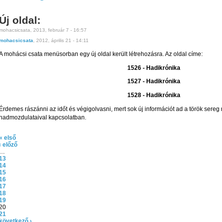
Új oldal:
mohacsicsata, 2013, február 7 - 16:57
mohacsicsata
, 2012, április 21 - 14:11
A mohácsi csata menüsorban egy új oldal került létrehozásra. Az oldal címe:
1526 - Hadikrónika
1527 - Hadikrónika
1528 - Hadikrónika
Érdemes rászánni az időt és végigolvasni, mert sok új információt ad a török sere
hadmozdulataival kapcsolatban.
« első
‹ előző
…
13
14
15
16
17
18
19
20
21
következő ›