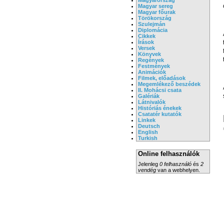
Magyar sereg
Magyar főurak
Törökország
Szulejmán
Diplomácia
Cikkek
Írások
Versek
Könyvek
Regények
Festmények
Animációk
Filmek, előadások
Megemlékező beszédek
II. Mohácsi csata
Galériák
Látnivalók
Históriás énekek
Csatatér kutatók
Linkek
Deutsch
English
Turkish
Online felhasználók
Jelenleg
0 felhasználó
és
2
vendég
van a webhelyen.