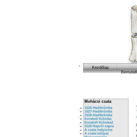
Kezdőlap
Bemutat
Mohácsi csata
1526-Hadikrónika
1527-Hadikrónika
1528-Hadikrónika
Korabeli Krónika
Korabeli Krónika2
1526-Napról napra
A csata helyszíne
A csata leírásai
Magyarország