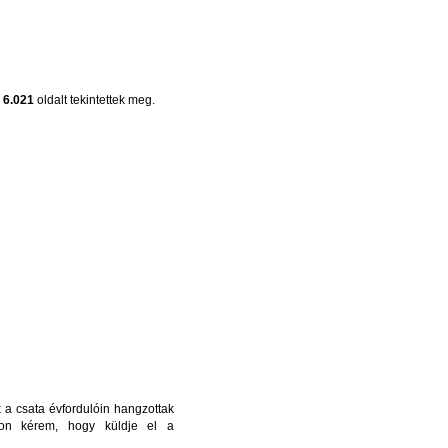
n
6.021
oldalt tekintettek meg.
a csata évfordulóin hangzottak
pon kérem, hogy küldje el a