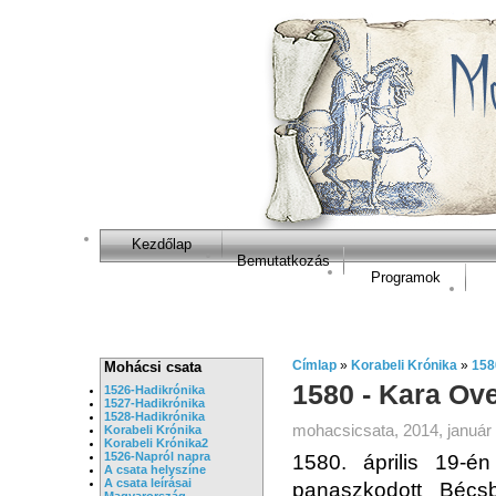
Kezdőlap
Bemutatkozás
Programok
Címlap
»
Korabeli Krónika
»
158
Mohácsi csata
1580 - Kara Ov
1526-Hadikrónika
1527-Hadikrónika
1528-Hadikrónika
mohacsicsata, 2014, január 
Korabeli Krónika
Korabeli Krónika2
1526-Napról napra
1580. április 19-é
A csata helyszíne
A csata leírásai
panaszkodott Bécs
Magyarország