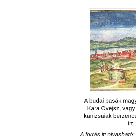
A budai pasák magya
Kara Ovejsz, vagy 
kanizsaiak berzencei
írt
A forrás itt olvasható: