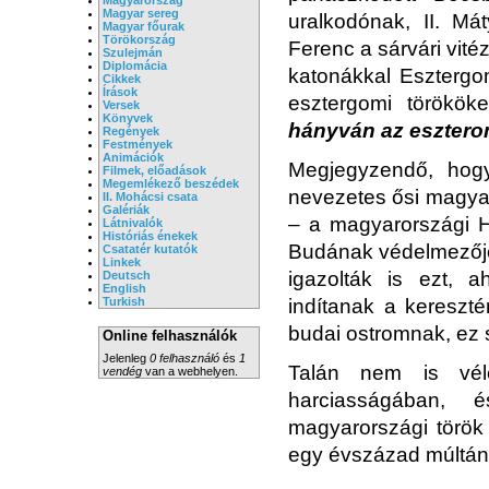
Magyar sereg
uralkodónak, II. M
Magyar főurak
Törökország
Ferenc a sárvári vité
Szulejmán
Diplomácia
katonákkal Esztergom
Cikkek
Írások
esztergomi törököke
Versek
Könyvek
hányván az eszterom
Regények
Festmények
Animációk
Megjegyzendő, hog
Filmek, előadások
Megemlékező beszédek
nevezetes ősi magyar
II. Mohácsi csata
Galériák
– a magyarországi Hó
Látnivalók
Históriás énekek
Budának védelmezője
Csatatér kutatók
Linkek
igazolták is ezt, a
Deutsch
English
Turkish
indítanak a kereszté
budai ostromnak, ez s
Online felhasználók
Jelenleg
0 felhasználó
és
1
Talán nem is vél
vendég
van a webhelyen.
harciasságában, 
magyarországi török 
egy évszázad múltán,