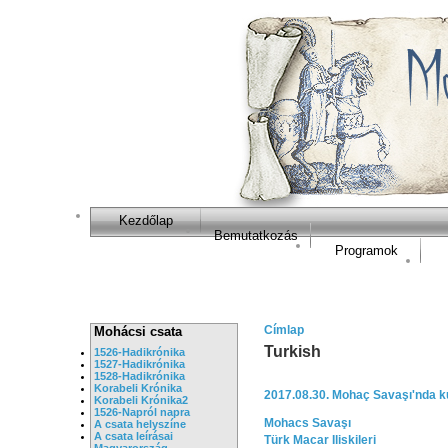
Kezdőlap
Bemutatkozás
Programok
Címlap
Mohácsi csata
Turkish
1526-Hadikrónika
1527-Hadikrónika
1528-Hadikrónika
Korabeli Krónika
2017.08.30. Mohaç Savaşı'nda k
Korabeli Krónika2
1526-Napról napra
Mohacs Savaşı
A csata helyszíne
A csata leírásai
Türk Macar Iliskileri
Magyarország