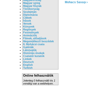
Mohacs Savaşı ›
Magyar sereg
Magyar főurak
Törökország
Szulejmán
Diplomácia
Cikkek
Írások
Versek
Könyvek
Regények
Festmények
Animációk
Filmek, előadások
Megemlékező beszédek
II. Mohácsi csata
Galériák
Látnivalók
Históriás énekek
Csatatér kutatók
Linkek
Deutsch
English
Turkish
Online felhasználók
Jelenleg
0 felhasználó
és
1
vendég
van a webhelyen.