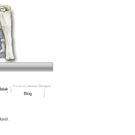
Theme by
Avioso Designs
.
dalak
Blog
úiról.