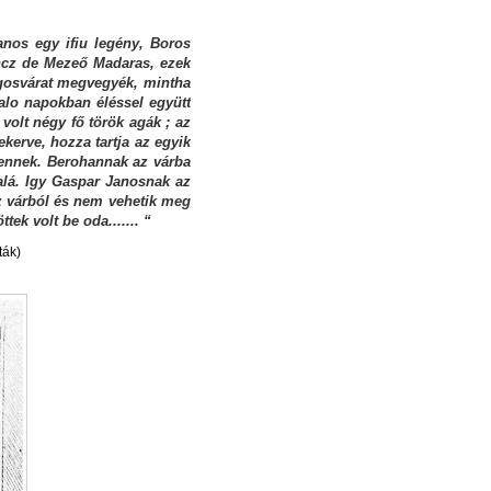
anos egy ifiu legény, Boros
ncz de Mezeő Madaras, ezek
ágosvárat megvegyék, mintha
valo napokban éléssel együtt
volt négy fő török agák ; az
ekerve, hozza tartja az egyik
 bennek. Berohannak az várba
 alá. Igy Gaspar Janosnak az
az várból és nem vehetik meg
ek volt be oda....... “
ták)