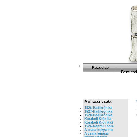
Kezdőlap
Bemutat
Mohácsi csata
1526-Hadikrónika
1527-Hadikrónika
1528-Hadikrónika
Korabeli Krónika
Korabeli Krónika2
1526-Napról napra
A csata helyszíne
A csata leírásai
Magyarország