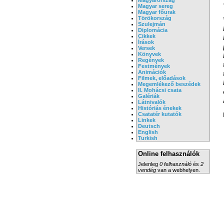
Magyar sereg
Magyar főurak
Törökország
Szulejmán
Diplomácia
Cikkek
Írások
Versek
Könyvek
Regények
Festmények
Animációk
Filmek, előadások
Megemlékező beszédek
II. Mohácsi csata
Galériák
Látnivalók
Históriás énekek
Csatatér kutatók
Linkek
Deutsch
English
Turkish
Online felhasználók
Jelenleg
0 felhasználó
és
2
vendég
van a webhelyen.