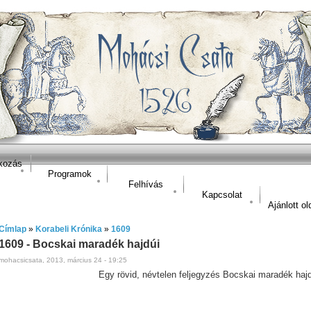
kozás
Programok
Felhívás
Kapcsolat
Ajánlott ol
Címlap
»
Korabeli Krónika
»
1609
1609 - Bocskai maradék hajdúi
mohacsicsata, 2013, március 24 - 19:25
Egy rövid, névtelen feljegyzés Bocskai maradék hajd