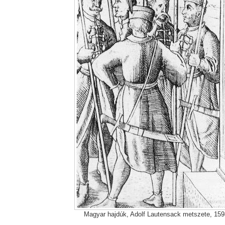
Magyar hajdúk, Adolf Lautensack metszete, 159