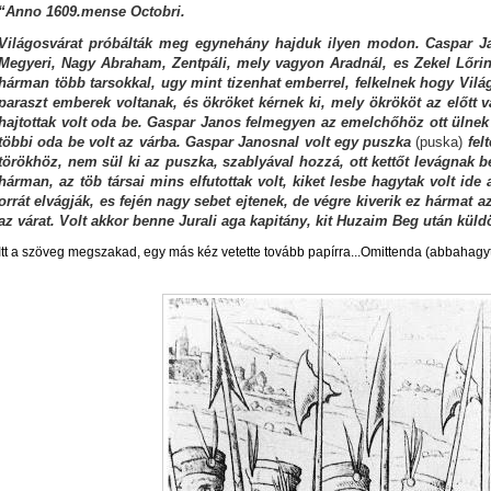
“Anno 1609.mense Octobri.
Világosvárat próbálták meg egynehány hajduk ilyen modon.
Caspar J
Megyeri, Nagy Abraham, Zentpáli, mely vagyon Aradnál, es Zekel Lőri
hárman több tarsokkal, ugy mint tizenhat emberrel, felkelnek hogy Vil
paraszt emberek voltanak, és ökröket kérnek ki, mely ökrököt az előtt 
hajtottak volt oda be. Gaspar Janos felmegyen az emelchőhöz ott ülnek 
többi oda be volt az várba. Gaspar Janosnal volt egy puszka
(puska)
felt
törökhöz, nem sül ki az puszka, szablyával hozzá, ott kettőt levágnak
hárman, az töb társai mins elfutottak volt, kiket lesbe hagytak volt ide
orrát elvágják, es fején nagy sebet ejtenek, de végre kiverik ez hármat 
az várat. Volt akkor benne Jurali aga kapitány, kit Huzaim Beg után küldött
Itt a szöveg megszakad, egy más kéz vetette tovább papírra...Omittenda (abbahagy