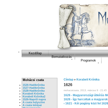
Kezdőlap
Bemutatkozás
Programok
Címlap
»
Korabeli Krónika
Mohácsi csata
1626
1526-Hadikrónika
1527-Hadikrónika
mohacsicsata, 2013, március 9 - 21:45
1528-Hadikrónika
Korabeli Krónika
1626 - Magyarországi útleírás 
Korabeli Krónika2
1626 - Így harcoltak a magyarok
1526-Napról napra
A csata helyszíne
‹ 1621 - Két pogány közt
fel
1626
A csata leírásai
Magyarország