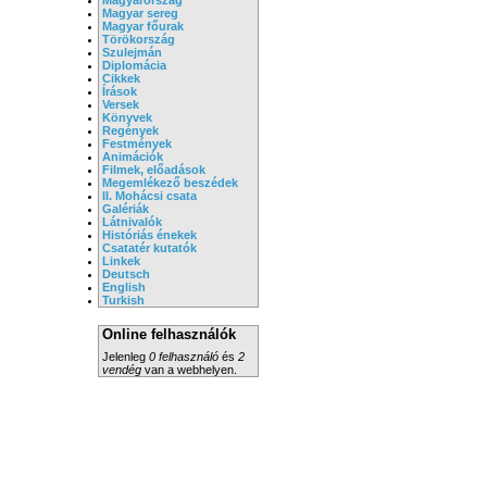
Magyar sereg
Magyar főurak
Törökország
Szulejmán
Diplomácia
Cikkek
Írások
Versek
Könyvek
Regények
Festmények
Animációk
Filmek, előadások
Megemlékező beszédek
II. Mohácsi csata
Galériák
Látnivalók
Históriás énekek
Csatatér kutatók
Linkek
Deutsch
English
Turkish
Online felhasználók
Jelenleg
0 felhasználó
és
2
vendég
van a webhelyen.