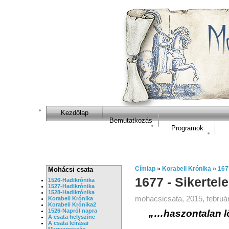
Kezdőlap
Bemutatkozás
Programok
Címlap
»
Korabeli Krónika
»
167
Mohácsi csata
1677 - Sikertele
1526-Hadikrónika
1527-Hadikrónika
1528-Hadikrónika
mohacsicsata, 2015, február
Korabeli Krónika
Korabeli Krónika2
1526-Napról napra
„…haszontalan lő
A csata helyszíne
A csata leírásai
Magyarország