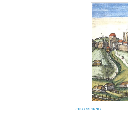
‹ 1677
fel
1678 ›