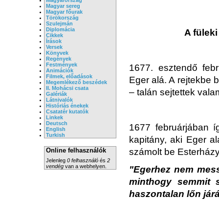
Magyar sereg
Magyar főurak
Törökország
Szulejmán
Diplomácia
A füleki
Cikkek
Írások
Versek
Könyvek
Regények
Festmények
1677. esztendő febr
Animációk
Filmek, előadások
Eger alá. A rejtekbe 
Megemlékező beszédek
II. Mohácsi csata
– talán sejtettek val
Galériák
Látnivalók
Históriás énekek
Csatatér kutatók
Linkek
Deutsch
1677 februárjában íg
English
Turkish
kapitány, aki Eger al
számolt be Esterházy 
Online felhasználók
Jelenleg
0 felhasználó
és
2
vendég
van a webhelyen.
"Egerhez nem messzi
minthogy semmit s
haszontalan lőn jár