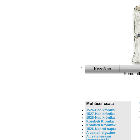
Kezdőlap
Bemutat
Mohácsi csata
1526-Hadikrónika
1527-Hadikrónika
1528-Hadikrónika
Korabeli Krónika
Korabeli Krónika2
1526-Napról napra
A csata helyszíne
A csata leírásai
Magyarország