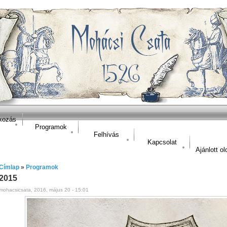
kozás
Programok
Felhívás
Kapcsolat
Ajánlott ol
Címlap
»
Programok
2015
mohacsicsata, 2016, május 20 - 15:01