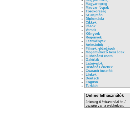
Magyar sereg
Magyar főurak
Törökország
Szulejmán
Diplomácia
Cikkek
Írások
Versek
Könyvek
Regények
Festmények
Animációk
Filmek, előadások
Megemlékező beszédek
II. Mohácsi csata
Galériák
Látnivalók
Históriás énekek
Csatatér kutatók
Linkek
Deutsch
English
Turkish
Online felhasználók
Jelenleg
0 felhasználó
és
2
vendég
van a webhelyen.