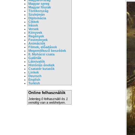
Magyar sereg
Magyar főurak
Törökország
Szulejmán
Diplomácia
Cikkek
Írások
Versek
Könyvek
Regények
Festmények
Animációk
Filmek, előadások
Megemlékező beszédek
II. Mohácsi csata
Galériák
Látnivalók
Históriás énekek
Csatatér kutatók
Linkek
Deutsch
English
Turkish
Online felhasználók
Jelenleg
0 felhasználó
és
1
vendég
van a webhelyen.