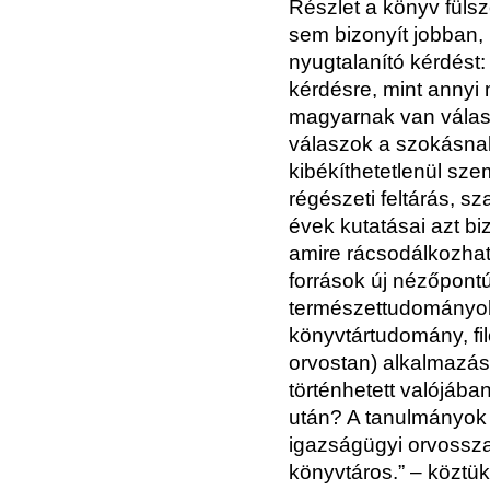
Részlet a könyv füls
sem bizonyít jobban,
nyugtalanító kérdést:
kérdésre, mint annyi 
magyarnak van válasz
válaszok a szokásna
kibékíthetetlenül sze
régészeti feltárás, s
évek kutatásai azt bi
amire rácsodálkozhatu
források új nézőpontú
természettudományok (
könyvtártudomány, filo
orvostan) alkalmazás
történhetett valójában
után? A tanulmányok s
igazságügyi orvosszak
könyvtáros.” – köztü