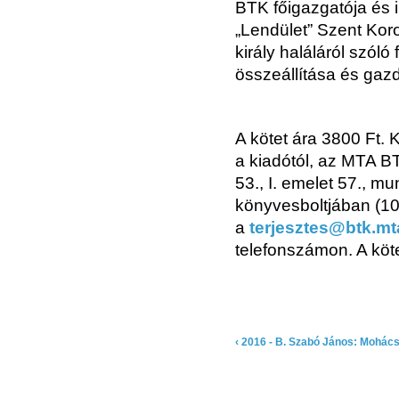
BTK főigazgatója és i
„Lendület” Szent Koro
király haláláról szól
összeállítása és gaz
A kötet ára 3800 Ft.
a kiadótól, az MTA B
53., I. emelet 57.,
könyvesboltjában (1
a
terjesztes@btk.mt
telefonszámon. A köte
‹ 2016 - B. Szabó János: Mohács: