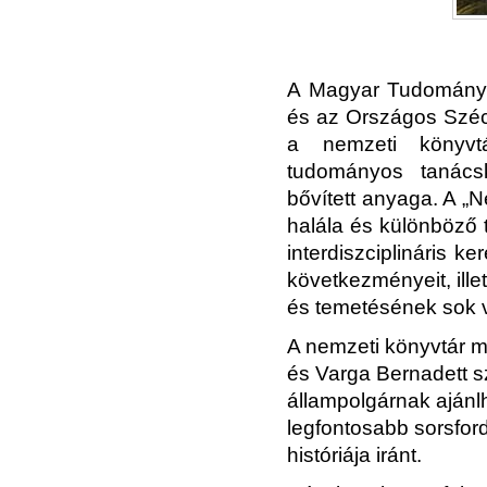
A Magyar Tudományo
és az Országos Széch
a nemzeti könyvt
tudományos tanács
bővített anyaga. A „Ne
halála és különböző 
interdiszciplináris k
következményeit, illet
és temetésének sok vi
A nemzeti könyvtár m
és Varga Bernadett 
állampolgárnak ajánlh
legfontosabb sorsfor
históriája iránt.