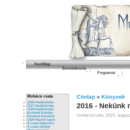
Kezdőlap
Bemutatkozás
Programok
Címlap
»
Könyvek
Mohácsi csata
1526-Hadikrónika
2016 - Nekünk 
1527-Hadikrónika
1528-Hadikrónika
Korabeli Krónika
mohacsicsata, 2016, augusz
Korabeli Krónika2
1526-Napról napra
A csata helyszíne
A csata leírásai
Magyarország