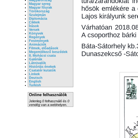
túra/zarándoklat 
Magyar sereg
hősök emlékére a 
Magyar főurak
Törökország
Lajos királyunk ser
Szulejmán
Diplomácia
Cikkek
Várhatóan 2018.08
Írások
Versek
A csoporthoz bárki
Könyvek
Regények
Festmények
Báta-Sátorhely kb.
Animációk
Filmek, előadások
Megemlékező beszédek
Dunaszekcső -Sáto
II. Mohácsi csata
Galériák
Látnivalók
Históriás énekek
Csatatér kutatók
Linkek
Deutsch
English
Turkish
Online felhasználók
Jelenleg
0 felhasználó
és
0
vendég
van a webhelyen.