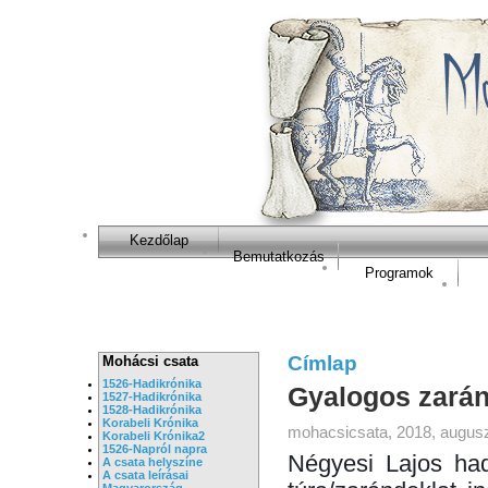
Kezdőlap
Bemutatkozás
Programok
Címlap
Mohácsi csata
1526-Hadikrónika
Gyalogos zarán
1527-Hadikrónika
1528-Hadikrónika
Korabeli Krónika
mohacsicsata, 2018, augusz
Korabeli Krónika2
1526-Napról napra
Négyesi Lajos had
A csata helyszíne
A csata leírásai
Magyarország