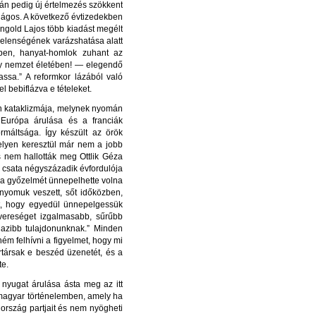
án pedig új értelmezés szökkent
lágos. A következő évtizedekben
ngold Lajos több kiadást megélt
jelenségének varázshatása alatt
ben, hanyat-homlok zuhant az
gy nemzet életében! — elegendő
ssa.” A reformkor lázából való
l bebiflázva e tételeket.
non kataklizmája, melynek nyomán
 Európa árulása és a franciák
rmáltsága. Így készült az örök
elyen keresztül már nem a jobb
 nem hallották meg Ottlik Géza
i csata négyszázadik évfordulója
i a győzelmét ünnepelhette volna
 nyomuk veszett, sőt időközben,
t, hogy egyedül ünnepelgessük
 vereséget izgalmasabb, sűrűbb
azibb tulajdonunknak.” Minden
ém felhívni a figyelmet, hogy mi
rtársak e beszéd üzenetét, és a
te.
yugat árulása ásta meg az itt
a magyar történelemben, amely ha
rszág partjait és nem nyögheti