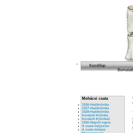
Kezdőlap
Bemutat
Mohácsi csata
1526-Hadikrónika
1527-Hadikrónika
1528-Hadikrónika
Korabeli Krónika
Korabeli Krónika2
1526-Napról napra
A csata helyszíne
A csata leírásai
Magyarország