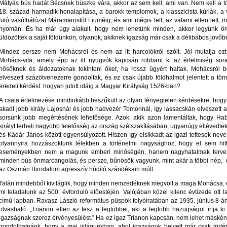
Mátyás bús hadát Bécsnek büszke vára, akkor az sem kell, ami van. Nem kell a t
18. század harmadik honalapítása, a barokk templomok, a klasszicista kúriák, a 
futó vasúthálózat Máramarostól Fiuméig, és ami mégis lett, az valami ellen lett,
nyomán. És ha már úgy alakult, hogy nem lehetünk minden, akkor legyünk örök
üldözöttek a saját földünkön, olyanok, akiknek igazság már csak a délibábos jövőb
Mindez persze nem Mohácsról és nem az itt harcolókról szólt. Jól mutatja e
Mohács-vita, amely épp az itt nyugvók kapcsán robbant ki az értelmiség sora
hősöknek és áldozatoknak tekinteni őket, ha rossz ügyért haltak. Mohácsról 
elveszett százötvenezerre gondoltak, és ez csak újabb földhalmot jelentett a töm
eredeti kérdést: hogyan jutott idáig a Magyar Királyság 1526-ban?
A csata értelmezése mindinkább beszűkült az olyan lényegtelen kérdésekre, hogy 
akadt jobb király Lajosnál és jobb hadvezér Tomorinál, így lassacskán elveszett a
sorsunk jobb megértésének lehetősége. Azok, akik azon lamentáltak, hogy Ha
királyt terheli nagyobb felelősség az ország szétszakításában, ugyanúgy eltévedte
és Kádár János között egyensúlyozott. Hiszen így elsikkadt az igazi tettesek neve,
olyannyira hozzászoktunk lélekben a történelmi nagysághoz, hogy el sem hitt
eseményekben nem a magunk emberi minőségén, hanem nagyhatalmak tervezőas
minden bús önmarcangolás, és persze, bűnösök vagyunk, mint akár a többi nép, 
az Oszmán Birodalom agresszív hódító szándékain múlt.
Talán mindebből kiviláglik, hogy minden nemzedéknek megvolt a maga Mohácsa, e
mi feladatunk az 500. évforduló előestéjén. Valójában közel kilenc évtizede ott 
című lapban. Ravasz László református püspök folyóiratában az 1935. június 8-á
olvasható: „Trianon ellen az tesz a legtöbbet, aki a legtöbb hazugságot irtja k
igazságnak szerez érvényesülést.” Ha ez igaz Trianon kapcsán, nem lehet máské
gondolhatnánk, hogy a mai világunkban, ahol igazságok helyett már csak tört