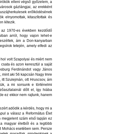
örökök elleni végső győzelem, a
városok gázlángjai, az erekként
 muszájherkulesek erőlködésének
 elnyomottak, kitaszítottak és
en létezik.
zt az 1970-es években kezdődő
iban arról, hogy vajon lehet-e
beszéltek, ám a Don-kanyarban
egsírok tetején, amely elfedi az
hol volt Szapolyai és miért nem
 csata és azon keresztül a saját
bsburg Ferdinándot vagy János
k, mint aki 56 kapcsán Nagy Imre
 itt Szulejmán, ott Hruscsov, ám
ük, a mi sorsunk e történelmi
ztalainál dőlt el, így hiába
de ez ekkor nem rajtunk, hanem
zért adódik a kérdés, hogy mi a
lapul a válasz a Református Élet
n megjelent szám első lapján ez
i a magyar életből és a legtöbb
nt Mohács esetében sem. Persze
énetek maradtak, mindenkinek a