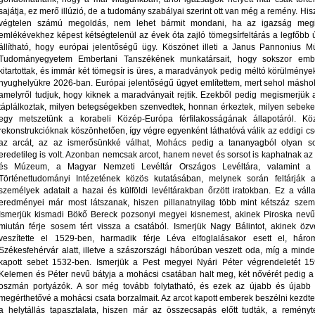
sajátja, ez merő illúzió, de a tudomány szabályai szerint ott van még a remény. H
végtelen számú megoldás, nem lehet bármit mondani, ha az igazság megi
emlékévekhez képest kétségtelenül az évek óta zajló tömegsírfeltárás a legfőbb ú
állítható, hogy európai jelentőségű ügy. Köszönet illeti a Janus Pannonius 
Tudományegyetem Embertani Tanszékének munkatársait, hogy sokszor embe
kitartottak, és immár két tömegsír is üres, a maradványok pedig méltó körülménye
nyughelyükre 2026-ban. Európai jelentőségű ügyet említettem, mert sehol másho
amelyről tudjuk, hogy kiknek a maradványait rejtik. Ezekből pedig megismerjük a
táplálkoztak, milyen betegségekben szenvedtek, honnan érkeztek, milyen sebeke
egy metszetünk a korabeli Közép-Európa férfilakosságának állapotáról. K
rekonstrukcióknak köszönhetően, így végre egyenként láthatóvá válik az eddigi cs
az arcát, az az ismerősünkké válhat, Mohács pedig a tananyagból olyan sors
eredetileg is volt. Azonban nemcsak arcot, hanem nevet és sorsot is kaphatnak az 
és Múzeum, a Magyar Nemzeti Levéltár Országos Levéltára, valamint a 
Történettudományi Intézetének közös kutatásában, melynek során feltárják 
személyek adatait a hazai és külföldi levéltárakban őrzött iratokban. Ez a vál
eredményei már most látszanak, hiszen pillanatnyilag több mint kétszáz szem
Ismerjük kismadi Bökő Bereck pozsonyi megyei kisnemest, akinek Piroska nevű 
miután férje sosem tért vissza a csatából. Ismerjük Nagy Bálintot, akinek özv
veszítette el 1529-ben, harmadik férje Léva elfoglalásakor esett el, há
Székesfehérvár alatt, illetve a szászországi háborúban veszett oda, míg a minde
kapott sebet 1532-ben. Ismerjük a Pest megyei Nyári Péter végrendeletét 159
Kelemen és Péter nevű bátyja a mohácsi csatában halt meg, két nővérét pedig 
oszmán portyázók. A sor még tovább folytatható, és ezek az újabb és újabb t
megérthetővé a mohácsi csata borzalmait. Az arcot kapott emberek beszélni kezdtek,
a helytállás tapasztalata, hiszen már az összecsapás előtt tudták, a reményte