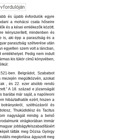
abb és újabb évfordulók egyre
ondani a mohácsi csata hőseire
dők és a kései emlékezők között.
e kényszerített, mindenben és
e is, aki épp a parasztság és a
gyar parasztság szétverése után
án egyetlen szem volt a láncban,
t emlékhelyet. Pedig nem indult
Hármas kis tükör című könyvében,
élkül:
521-ben. Belgrádot, Szabatsot
ts mezején megütközvén, azokat
rak , és 22. ezer alsóbb rendü
ett.” A 18. század e józanságát
s barátai már saját, a napóleoni
m hibáztathatók ezért, hiszen a
otrányokról, széthúzásról és
dotosz, Thuküdidész és Tacitus
dalom nagyságát mindig a belső
s irodalmunk virágkorában immár
 magyar jobbágyfelszabadításért
őképét látták meg Dózsa György
utális megtorlása ágyazott meg