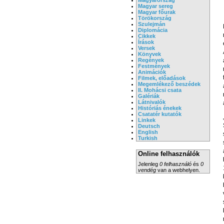
Magyar sereg
Magyar főurak
Törökország
Szulejmán
Diplomácia
Cikkek
Írások
Versek
Könyvek
Regények
Festmények
Animációk
Filmek, előadások
Megemlékező beszédek
II. Mohácsi csata
Galériák
Látnivalók
Históriás énekek
Csatatér kutatók
Linkek
Deutsch
English
Turkish
Online felhasználók
Jelenleg
0 felhasználó
és
0
vendég
van a webhelyen.