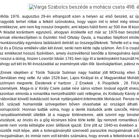
Mióta 1976. augusztus 29-én elhangzott ezen a helyen az első beszéd, az új
nagyobb terhet róttak a felkért szónokokra, hogy vajon mit is lehet még elm
emlékezve, ami nem fog rosszul öregedni, ami képes hálót fonni az 500 éve itt küz
A feladat korántsem egyszerű, ahogyan érzékelte ezt már az 1976-ban beszédr
annak ellenkezőjében is őszintén hívő Ortutay Gyula, a Hazafias Népfront elnök
munkásosztály egymásra találásáról delirált az összegyűlteknek. Tehette ezt a ma
tíz és a Dózsa emlékév után két évvel, senki nem kérte rajta számon. Ám ő is csup
az emlékezet hosszú füzérében, amely észrevétlenül benőtte a tömegsírokra épül
rosszul a dolog, hiszen Losontzi István 1781-ben úgy írt a tankönyvként használt 
ahogy azt két és fél évszázaddal az események után illik: távolságtartóan, pátosz n
„Ennek idejében a' Török Tsászár Suliman nagy haddal jött MOrszág ellen 1
Serviában meg vette. Az után 1526-ban, Lajos Királyal és a' Magyarokkal Mohá
szörnyen megverte. Elestenek e' hartzon , 2 Ersekek , 6. Püspökök , 28. FöU
személyek. Maga-is a' Király Csele patak névi sáros vizben lovával együtt elvesz
azonban elmosta a romantika nemzethaláltól való rettegése, és Kisfaludy Károly é
háborúkat követő bukdácsoló koruk nyitányaként értelmezték Mohácsot. Persze ne
16. századi humanisták szövegeiben bőven olvashatak az országot átható b
korrupcióról. Honnan tudták volna, hogy a derék írástudók antik szerzők, Héro
hanyatláselméletét ültették át a magyar történelemre, akik szerint egy biro
viszályok, az önzés és a gőg kicsinyes bűne törte ketté. Így nemzeti romantiku
senki nem vonta kétségbe ezen állítások igazát. Erre jött az 1840-es években a
küzdők múlt képe, akik a kolerajárványtól szenvedő parasztok mozgalmának el
mozgalmában, és immár nem volt kérdés számukra, hogy ennek a felkelésnek a br