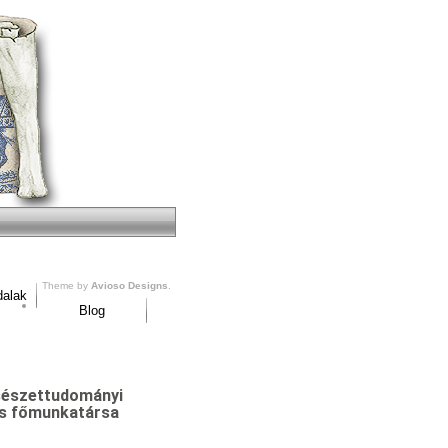
Theme by
Avioso Designs
.
dalak
Blog
csészettudományi
os főmunkatársa