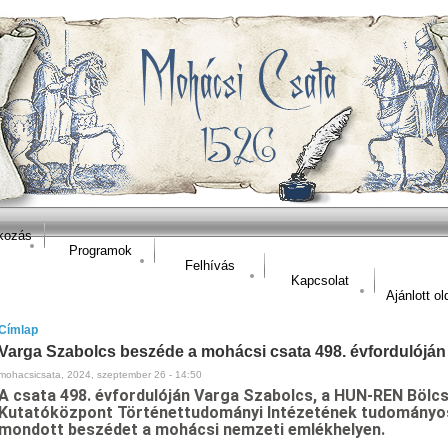
kozás
Programok
Felhívás
Kapcsolat
Ajánlott ol
Címlap
Varga Szabolcs beszéde a mohácsi csata 498. évfordulóján
mohacsicsata, 2024, szeptember 26 - 14:50
A csata 498. évfordulóján Varga Szabolcs, a HUN-REN Böl
Kutatóközpont Történettudományi Intézetének tudomány
mondott beszédet a mohácsi nemzeti emlékhelyen.