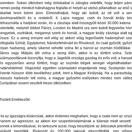
szemben. Sokan útközben még birtokaikat is zálogba vetették, hogy teljen páncé
nemes pedig mindezt hátrahagyva foglalta el helyét az utolsó pillanatban az első s
akartak lenni bármi áron. Elmondhatjuk, hogy aki tudott, az ott volt a s
távolmaradókról és a restekről. II. Lajos magyar, cseh és horvát király bi
felhasználta a hadjárat során, és a zászlaja alatt összegyűlt közel 30.000 kato
jelentette, melynél többet Párizs, London és Madrid ura sem tudott fegyverbe hív
lengyelek, osztrákok, megannyi szerb és horvát, a magyar király zászlaja alatt 
össze. Ez a sereg ennyire volt elég az akkori világ legerősebb haderejével s
elfoglalta Szíriát, Egyiptomot, Nándorfehérvárt és Rhodoszt, és csak győzött, győz
olyan hadsereg, amely sikerrel vehette volna fel a harcot az oszmán hódítókkal. 
János vagy Mátyás állt volna a sereg élén, akkor is ez történt volna. Sz
szárnyasoltárunk bizonyítja, hogy a Jagellók országa gazdag és erős volt, a hanyat
és egyszerűen annyi történt, hogy az oszmán bégek seregei végeláthatatlan 
határvédelmet. Végezetül egyetlen számadatot engedjenek meg: Szulejmán kor
évente hússzor több bevételhez jutott, mint a Magyar Királyság. Ha a parasztság 
klasszis hadvezér lett volna, a magyar győzelmi esélyeken mindez nem változt
Európában sosem vesztett mezei ütközetben.
Tisztelt Emlékezők!
Ha az igazságra kíváncsiak, akkor érdemes meghallani, hogy a csata nem az ors
hanem az agresszor, az akkori kor szuperbirodalmának a túlereje miatt veszett 
ennek a kimondásával, és tartozunk azzal, hogy beszéljünk az áldozatuk jelentőség
királyát megölték, fővárosát és 200.000 lakosát elpusztították, egy pill