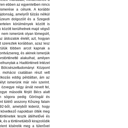
iszen ebben az egyenletben nincs
smerése a célunk. A korábbi
jdonság, amelyről túlzás nélkül
Múzeum dolgozóit és a Szegedi
rtelen körülmények között is
k között kerülhetnek majd végső
l nem ismerünk olyan tömegsírt,
z áldozatok életét, azt, hogyan
t szereztek korábban, azaz lesz
özülük többen arcot kapnak a
ontvázsereg, és akinek ismerjük
történetté alakulhat, amilyen
elhunytak a Hadtörténeti Intézet
Bölcsészettudományi Központ
a mohácsi csatában részt vett
lalkozás eddig példátlan, ám az
élyt ismerünk már név szerint.
özvegye négy árvát nevelt fel,
egye második férjét Bécs alatt
rom sógora pedig Görösgál és
nt túlélő asszony Kőszeg falain
2-ből, amelyből kiderül, hogy
a következő napokban ölték meg
örténetek teszik átélhetővé és
 és a történetükből kirajzolódik
lent kísérelik meg a túlerővel