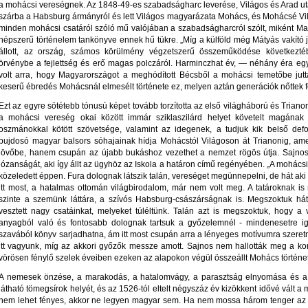
a mohácsi vereségnek. Az 1848-49-es szabadságharc leverése, Világos és Arad ut
szárba a Habsburg ármányról és lett Világos magyarázata Mohács, és Mohácsé Vi
minden mohácsi csatáról szóló mű valójában a szabadságharcról szólt, miként Ma
népszerű történelem tankönyve ennek hű tükre. „Míg a külföld még Mátyás vakító 
állott, az ország, számos körülmény végzetszerű összeműködése következté
örvénybe a fejlettség és erő magas polczáról. Harminczhat év, — néhány éra e
volt arra, hogy Magyarországot a meghódított Bécsből a mohácsi temetőbe jutta
keserű ébredés Mohácsnál elmesélt története ez, melyen aztán generációk nőttek fe
Ezt az egyre sötétebb tónusú képet tovább torzította az első világháború és Tria
a mohácsi vereség okai között immár sziklaszilárd helyet követelt magának
oszmánokkal kötött szövetsége, valamint az idegenek, a tudjuk kik belső defo
bujdosó magyar balsors sóhajainak hídja Mohácstól Világoson át Trianonig, am
jövőbe, hanem csupán az újabb bukáshoz vezethet a nemzet rögös útja. Sajnos
józanságát, aki így állt az ügyhöz az Iskola a határon című regényében. „A mohács
közeledett éppen. Fura dolognak látszik talán, vereséget megünnepelni, de hát ak
itt most, a hatalmas ottomán világbirodalom, már nem volt meg. A tatároknak is
szinte a szemünk láttára, a szívós Habsburg-császárságnak is. Megszoktuk há
vesztett nagy csatáinkat, melyeket túléltünk. Talán azt is megszoktuk, hogy a
anyagból való és fontosabb dolognak tartsuk a győzelemnél - mindenesetre ig
szavából könyv sarjadhatna, ám itt most csupán arra a lényeges motívumra szeretn
itt vagyunk, míg az akkori győzők messze amott. Sajnos nem hallották meg a ko
vörösen fénylő szelek éveiben ezeken az alapokon végül összeállt Mohács történe
A nemesek önzése, a marakodás, a hatalomvágy, a parasztság elnyomása és a n
látható tömegsírok helyét, és az 1526-tól eltelt négyszáz év kizökkent idővé vált 
nem lehet fényes, akkor ne legyen magyar sem. Ha nem mossa három tenger az o