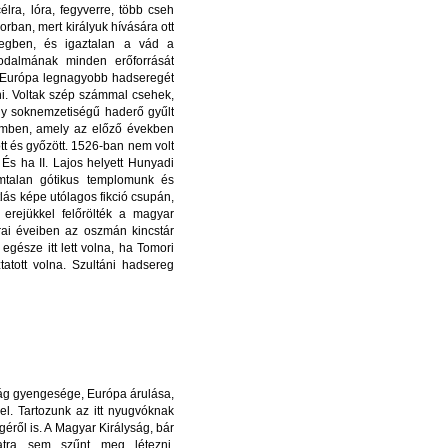
lra, lóra, fegyverre, több cseh
orban, mert királyuk hívására ott
eregben, és igaztalan a vád a
rodalmának minden erőforrását
na Európa legnagyobb hadseregét
ni. Voltak szép számmal csehek,
egy soknemzetiségű haderő gyűlt
zemben, amely az előző években
ött és győzött. 1526-ban nem volt
És ha II. Lajos helyett Hunyadi
ámtalan gótikus templomunk és
lás képe utólagos fikció csupán,
erejükkel felőrölték a magyar
ai éveiben az oszmán kincstár
egésze itt lett volna, ha Tomori
atott volna. Szultáni hadsereg
zág gyengesége, Európa árulása,
el. Tartozunk az itt nyugvóknak
éről is. A Magyar Királyság, bár
anatra sem szűnt meg létezni.