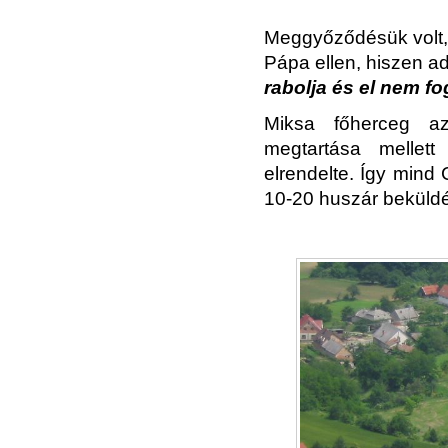
Meggyőződésük volt,
Pápa ellen, hiszen a
rabolja és el nem fog
Miksa főherceg az
megtartása mellet
elrendelte. Így min
10-20 huszár beküldé