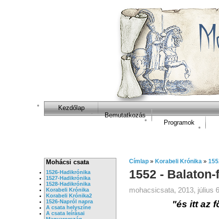
Kezdőlap
Bemutatkozás
Programok
Címlap
»
Korabeli Krónika
»
155
Mohácsi csata
1552 - Balaton-
1526-Hadikrónika
1527-Hadikrónika
1528-Hadikrónika
mohacsicsata, 2013, július 6
Korabeli Krónika
Korabeli Krónika2
1526-Napról napra
"és itt az 
A csata helyszíne
A csata leírásai
Magyarország