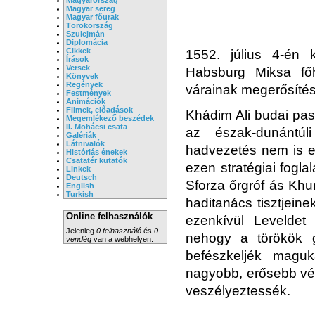
Magyar sereg
Magyar főurak
Törökország
Szulejmán
Diplomácia
Cikkek
1552. július 4-én 
Írások
Versek
Habsburg Miksa főh
Könyvek
Regények
várainak megerősíté
Festmények
Animációk
Filmek, előadások
Khádim Ali budai pas
Megemlékező beszédek
II. Mohácsi csata
az észak-dunántúl
Galériák
Látnivalók
hadvezetés nem is e
Históriás énekek
Csatatér kutatók
ezen stratégiai foglal
Linkek
Deutsch
Sforza őrgróf ás Khu
English
Turkish
haditanács tisztjein
Online felhasználók
ezenkívül Leveldet 
Jelenleg
0 felhasználó
és
0
nehogy a törökök 
vendég
van a webhelyen.
befészkeljék magu
nagyobb, erősebb vég
veszélyeztessék.