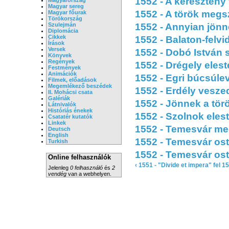
1552 - A keresztény
Magyar sereg
1552 - A török megsz
Magyar főurak
Törökország
Szulejmán
1552 - Annyian jönn
Diplomácia
Cikkek
1552 - Balaton-felv
Írások
Versek
1552 - Dobó István 
Könyvek
Regények
1552 - Drégely elest
Festmények
Animációk
1552 - Egri búcsúle
Filmek, előadások
Megemlékező beszédek
1552 - Erdély vesz
II. Mohácsi csata
Galériák
1552 - Jönnek a tör
Látnivalók
Históriás énekek
1552 - Szolnok eles
Csatatér kutatók
Linkek
1552 - Temesvár me
Deutsch
English
1552 - Temesvár ost
Turkish
1552 - Temesvár os
Online felhasználók
‹ 1551 - "Divide et impera"
fel
15
Jelenleg
0 felhasználó
és
2
vendég
van a webhelyen.