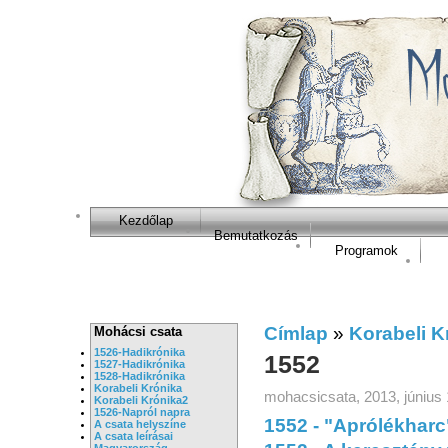
Kezdőlap
Bemutatkozás
Programok
Címlap
»
Korabeli K
Mohácsi csata
1526-Hadikrónika
1552
1527-Hadikrónika
1528-Hadikrónika
Korabeli Krónika
mohacsicsata, 2013, június 
Korabeli Krónika2
1526-Napról napra
1552 - "Aprólékharc
A csata helyszíne
A csata leírásai
Magyarország