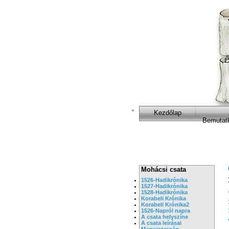
Kezdőlap
Bemutat
Mohácsi csata
1526-Hadikrónika
1527-Hadikrónika
1528-Hadikrónika
Korabeli Krónika
Korabeli Krónika2
1526-Napról napra
A csata helyszíne
A csata leírásai
Magyarország