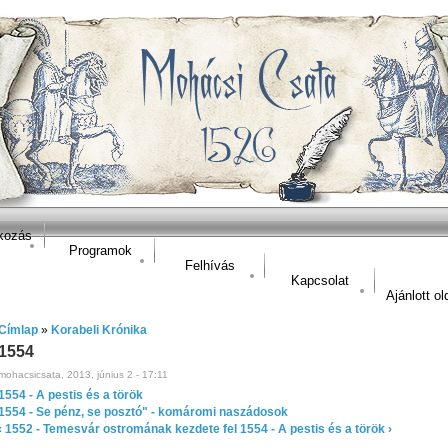
kozás
Programok
Felhívás
Kapcsolat
Ajánlott ol
Címlap
»
Korabeli Krónika
1554
mohacsicsata, 2013, június 2 - 17:11
1554 - A pestis és a török
1554 - Se pénz, se posztó" - komáromi naszádosok
‹ 1552 - Temesvár ostromának kezdete
fel
1554 - A pestis és a török ›