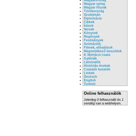
Magyar sereg
Magyar főurak
Törökország
Szulejmán
Diplomácia
Cikkek
Írások
Versek
Könyvek
Regények
Festmények
Animációk
Filmek, előadások
Megemlékező beszédek
II. Mohácsi csata
Galériák
Látnivalók
Históriás énekek
Csatatér kutatók
Linkek
Deutsch
English
Turkish
Online felhasználók
Jelenleg
0 felhasználó
és
1
vendég
van a webhelyen.