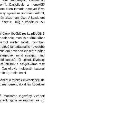
átor kapitányuk, Castelluvio
venni. Castelluvio a menekülő
om ellen támadt, amelyet látva
nczy nyomban erősítést küldött,
án kiszorítani őket. A küzdelem
k esett el, míg a védők is 150
 élénk lövöldözés kezdődött. S
ott bele, most is a török tábor
várból mellen lőtték, nyomban
az előző támadásnál is hevesebb
küzdelem hevében elesett a bátor
elegedvén mind sisakját, mind
lő janicsár jól célzott lövéssel
st intéztek a Sziget-város rész
astelluvio holttestét katonai
te el, ahol elesett.
sáncot a törökök elvesztették, de
t rést gerendákkal és kövekkel
ző mocsaras ingovány vízének
padt, így a lecsapolási és víz