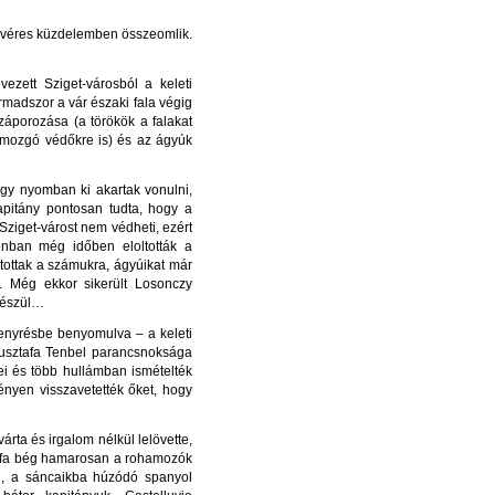
an véres küzdelemben összeomlik.
ezett Sziget-városból a keleti
rmadszor a vár északi fala végig
záporozása (a törökök a falakat
on mozgó védőkre is) és az ágyúk
gy nyomban ki akartak vonulni,
apitány pontosan tudta, hogy a
ziget-várost nem védheti, ezért
onban még időben eloltották a
ítottak a számukra, ágyúikat már
a. Még ekkor sikerült Losonczy
 készül…
kenyrésbe benyomulva – a keleti
 Musztafa Tenbel parancsnoksága
ei és több hullámban ismételték
nyen visszavetették őket, hogy
ta és irgalom nélkül lelövette,
ztafa bég hamarosan a rohamozók
en, a sáncaikba húzódó spanyol