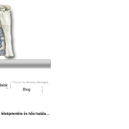
Theme by
Avioso Designs
.
dalak
Blog
élekjelenléte és hősi halála…