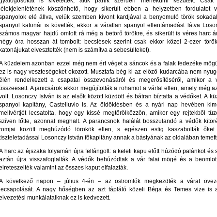
gyalogosokat is kivetették, akik pánik szerűen menekülni kezdtek. Csak b
lélekjelenlétének köszönhető, hogy sikerült ebben a helyzetben fordulatot 
spanyolok elé állva, velük szemben kivont kardjával a benyomuló török sokadal
spanyol katonái is követték, ekkor a váratlan spanyol ellentámadást látva Loso
számos magyar hajdú omlott rá még a betörő törökre, és sikerült is véres harc ár
négy óra hosszan át tombolt: becslések szerint csak ekkor közel 2-ezer törö
katonájukat elvesztették (nem is számítva a sebesülteket).
A küzdelem azonban ezzel még nem ért véget a sáncok és a falak fedezéke mögül
ez is nagy veszteségeket okozott. Musztafa bég ki az előző kudarcába nem nyugod
élén rendelkezett a csapatai összevonásáról és megerősítéséről, amikor a 
összeesett. A janicsárok ekkor megújították a rohamot a várfal ellen, amely még 
volt. Losonczy István is az elsők között küzdött és bátran bíztatta a védőket. A 
spanyol kapitány, Castelluvio is. Az öldöklésben és a nyári nap hevében kim
mellvértjét lecsatolta, hogy egy kissé megtörölközzön, amikor egy rejtekből tüze
szíven lőtte, azonnal meghalt. A parancsnok halálát bosszulandó a védők kitöré
romjai között meghúzódó törökök ellen, s egészen estig kaszabolták őket. C
tiszteletadással Losonczy István főkapitány annak a bástyának az oldalában temettet
A harc az éjszaka folyamán újra fellángolt: a keleti kapu előtt húzódó palánkot és 
aztán újra visszafoglalták. A védők behúzódtak a vár falai mögé és a beomlot
elreteszelték valamint az összes kaput elfalazták.
A következő napon – július 4-én – az ostromlók megkezdték a várat öve
lecsapolását. A nagy hőségben az azt tápláló közeli Béga és Temes vize is a
elvezetési munkálataiknak ez is kedvezett.