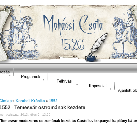
kozás
Programok
Felhívás
Kapcsolat
Ajánlott ol
Címlap
»
Korabeli Krónika
»
1552
1552 - Temesvár ostromának kezdete
mohacsicsata, 2013, július 6 - 13:59
Temesvár módszeres ostromának kezdete: Castelluvio spanyol kapitány bátor l