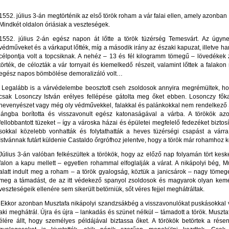
1552. július 3-án megtörténik az első török roham a vár falai ellen, amely azonb
Mindkét oldalon óriásiak a veszteségek.
1552. július 2-án egész napon át lőtte a török tüzérség Temesvárt. Az úgynev
védműveket és a várkaput lőtték, míg a második irány az északi kapuzat, illetve ha
célpontja volt a topcsiknak. A nehéz – 13 és fél kilogramm tömegű – lövedékek 
törték, de célozták a vár tornyait és kiemelkedő részeit, valamint lőttek a falak
egész napos bömbölése demoralizáló volt…
Legalább is a várvédelembe beosztott cseh zsoldosok annyira megrémültek, ho
csak Losonczy István erélyes fellépése gátolta meg őket ebben. Losonczy fők
hevenyészet vagy még oly védművekkel, falakkal és palánkokkal nem rendelkező S
lángba borította és visszavonult egész katonaságával a várba. A törökök az
fellobbantott tüzeket – így a városka házai és épületei megfelelő fedezéket biztos
sokkal közelebb vonhatták és folytathatták a heves tüzérségi csapást a várr
Istvánnak futárt küldenie Castaldo őrgrófhoz jelentve, hogy a török már rohamhoz
Július 3-án valóban felkészültek a törökök, hogy az előző nap folyamán tört kes
falon a kapu mellett – egyetlen rohammal elfoglalják a várat. A nikápolyi bég,
alatt indult meg a roham – a török gyalogság, köztük a janicsárok – nagy tömeg
meg a támadást, de az itt védekező spanyol zsoldosok és magyarok olyan kemé
veszteségeik ellenére sem sikerült betörniük, sőt véres fejjel meghátráltak.
Ekkor azonban Musztafa nikápolyi szandzsákbég a visszavonulókat puskásokkal vár
aki meghátrál. Újra és újra – lankadás és szünet nélkül – támadott a török. Mus
élére állt, hogy személyes példájával biztassa őket. A törökök betörtek a rés