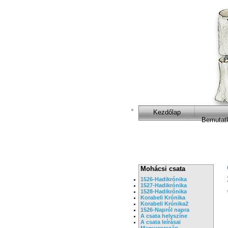
Kezdőlap
Bemutat
Mohácsi csata
1526-Hadikrónika
1527-Hadikrónika
1528-Hadikrónika
Korabeli Krónika
Korabeli Krónika2
1526-Napról napra
A csata helyszíne
A csata leírásai
Magyarország