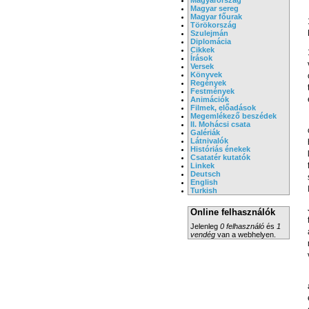
Magyar sereg
Magyar főurak
Törökország
Szulejmán
Diplomácia
Cikkek
Írások
Versek
Könyvek
Regények
Festmények
Animációk
Filmek, előadások
Megemlékező beszédek
II. Mohácsi csata
Galériák
Látnivalók
Históriás énekek
Csatatér kutatók
Linkek
Deutsch
English
Turkish
Online felhasználók
Jelenleg
0 felhasználó
és
1
vendég
van a webhelyen.