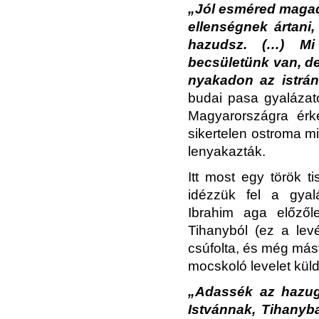
„Jól esméred magad,
ellenségnek ártani,
hazudsz. (…) Mi
becsületünk van, de
nyakadon az istrán
budai pasa gyalázato
Magyarországra érk
sikertelen ostroma m
lenyakazták.
Itt most egy török t
idézzük fel a gya
Ibrahim aga előzőle
Tihanyból (ez a le
csúfolta, és még mást
mocskoló levelet kül
„Adassék az hazug, 
Istvánnak, Tihanyba