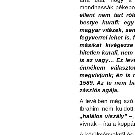
mondhassák békebo
ellent nem tart ró
bestye kurafi: eg
magyar vitézek, se
fegyverrel lehet is,
másikat kivégezze
hitetlen kurafi, nem
is az vagy… Ez level
énnékem választ
megvívjunk; én is 
1589. Az te nem ba
zászlós agája.
A levélben még szó e
Ibrahim nem küldöt
„halálos viszály”
–,
vívnak – írta a koppá
A körülményekről és a