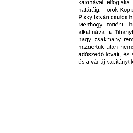
katonával elfoglal
határáig, Török-Kopp
Pisky István csúfos h
Merthogy történt, 
alkalmával a Tihany
nagy zsákmány rem
hazaértük után nems
adószedő lovait, és 
és a vár új kapitányt 