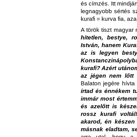
és címzés. Itt mindj
legnagyobb sértés s
kurafi = kurva fia, az
A török tiszt magyar 
hitetlen, bestye, 
István, hanem Kurafi
az is legyen besty
Konstanczinápolyb
kurafi? Azért utánom 
az jégen nem lőtt
Balaton jegére hívta 
írtad és énnékem t
immár most értemm 
és azelőtt is kés
rossz kurafi volt
akarod, én készen
másnak eladtam, s
arra utal, hogy a 