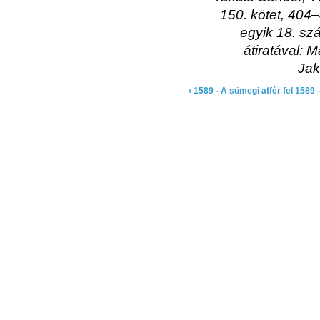
150. kötet, 404
egyik 18. sz
átiratával:
Jak
‹ 1589 - A sümegi affér
fel
1589 -