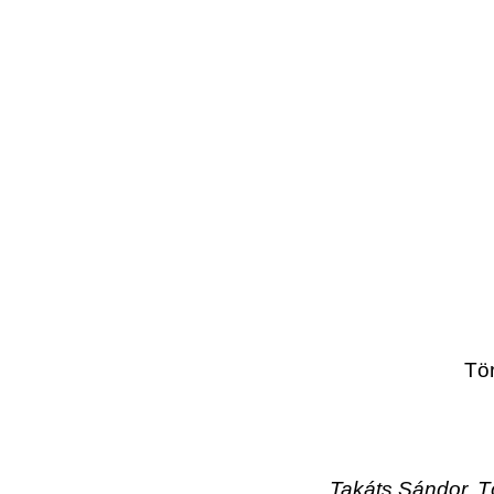
Tör
Takáts Sándor, T