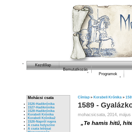
Kezdőlap
Bemutatkozás
Programok
Címlap
»
Korabeli Krónika
»
158
Mohácsi csata
1589 - Gyalázk
1526-Hadikrónika
1527-Hadikrónika
1528-Hadikrónika
mohacsicsata, 2014, május 
Korabeli Krónika
Korabeli Krónika2
1526-Napról napra
„Te hamis hitű, hit
A csata helyszíne
A csata leírásai
Magyarország