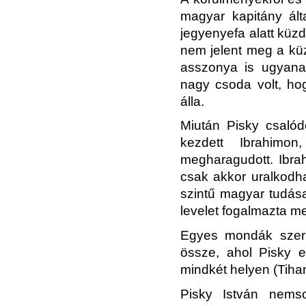
magyar kapitány álta
jegyenyefa alatt küz
nem jelent meg a küz
asszonya is ugyana
nagy csoda volt, ho
álla.
Miután Pisky csalódo
kezdett Ibrahimo
megharagudott. Ibrah
csak akkor uralkodha
szintű magyar tudása
levelet fogalmazta m
Egyes mondák szeri
össze, ahol Pisky eg
mindkét helyen (Tiha
Pisky István nems