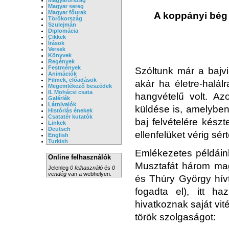
Magyar sereg
Magyar főurak
A koppányi bég 
Törökország
Szulejmán
Diplomácia
Cikkek
Írások
Versek
Könyvek
Regények
Festmények
Szóltunk már a bajvi
Animációk
Filmek, előadások
akár ha életre-halálr
Megemlékező beszédek
II. Mohácsi csata
hangvételű volt. Az
Galériák
Látnivalók
küldése is, amelyben
Históriás énekek
Csatatér kutatók
baj felvételére készt
Linkek
Deutsch
ellenfelüket vérig sért
English
Turkish
Emlékezetes példáink
Online felhasználók
Musztafát három magy
Jelenleg
0 felhasználó
és
0
vendég
van a webhelyen.
és Thúry György hívt
fogadta el), itt h
hivatkoznak saját vi
török szolgaságot: