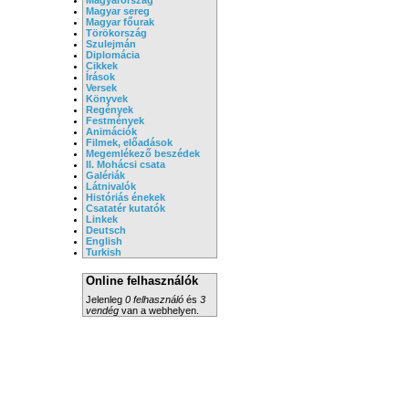
Magyar sereg
Magyar főurak
Törökország
Szulejmán
Diplomácia
Cikkek
Írások
Versek
Könyvek
Regények
Festmények
Animációk
Filmek, előadások
Megemlékező beszédek
II. Mohácsi csata
Galériák
Látnivalók
Históriás énekek
Csatatér kutatók
Linkek
Deutsch
English
Turkish
Online felhasználók
Jelenleg
0 felhasználó
és
3
vendég
van a webhelyen.