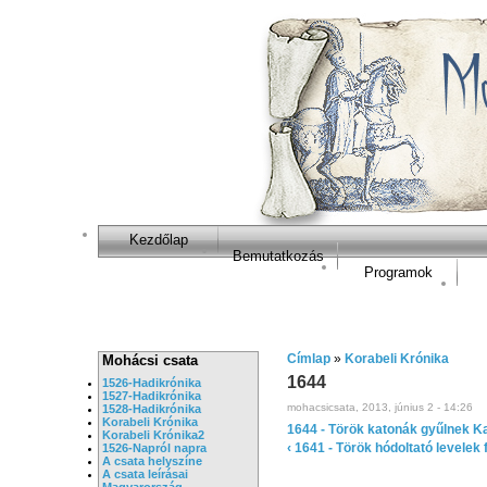
Kezdőlap
Bemutatkozás
Programok
Címlap
»
Korabeli Krónika
Mohácsi csata
1644
1526-Hadikrónika
1527-Hadikrónika
mohacsicsata, 2013, június 2 - 14:26
1528-Hadikrónika
Korabeli Krónika
1644 - Török katonák gyűlnek K
Korabeli Krónika2
‹ 1641 - Török hódoltató levelek
1526-Napról napra
A csata helyszíne
A csata leírásai
Magyarország