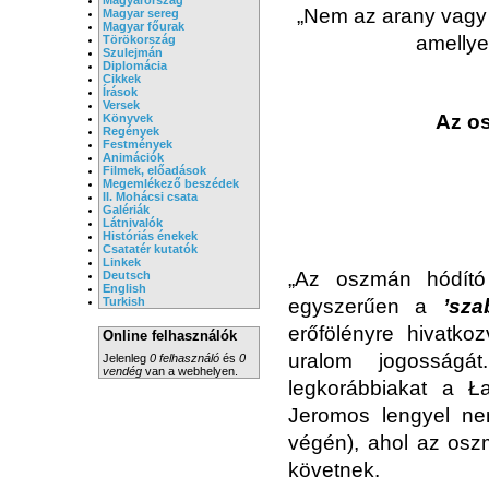
„Nem az arany vagy 
Magyar sereg
Magyar főurak
amellye
Törökország
Szulejmán
Diplomácia
Cikkek
Írások
Versek
Az os
Könyvek
Regények
Festmények
Animációk
Filmek, előadások
Megemlékező beszédek
II. Mohácsi csata
Galériák
Látnivalók
Históriás énekek
Csatatér kutatók
Linkek
„Az oszmán hódító 
Deutsch
English
Turkish
egyszerűen a
’sza
erőfölényre hivatko
Online felhasználók
uralom jogosságá
Jelenleg
0 felhasználó
és
0
vendég
van a webhelyen.
legkorábbiakat a Ła
Jeromos lengyel ne
végén), ahol az oszm
követnek.