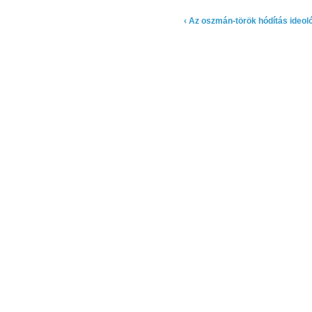
‹ Az oszmán-török hódítás ideoló