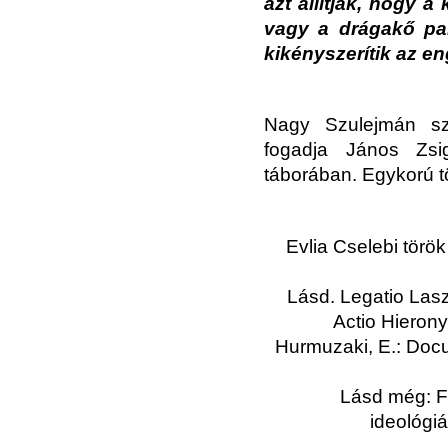
azt állítják, hogy a
vagy a drágakő par
kikényszerítik az e
Nagy Szulejmán sz
fogadja János Zsi
táborában. Egykorú t
Evlia Cselebi törö
Lásd. Legatio La
Actio Hieron
Hurmuzaki, E.: Docume
Lásd még: F
ideológiá