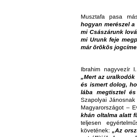
Musztafa pasa más
hogyan merészel a t
mi Császárunk lová
mi Urunk feje megp
már örökös jogcímen 
Ibrahim nagyvezír I
„Mert az uralkodók 
és ismert dolog, h
lába megtisztel és
Szapolyai Jánosna
Magyarországot – Ev
khán oltalma alatt f
teljesen egyértelm
követének:
„Az orsz