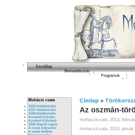
Kezdőlap
Bemutatkozás
Programok
Címlap
»
Törökorsz
Mohácsi csata
1526-Hadikrónika
Az oszmán-török
1527-Hadikrónika
1528-Hadikrónika
Korabeli Krónika
mohacsicsata, 2013, február
Korabeli Krónika2
1526-Napról napra
A csata helyszíne
mohacsicsata, 2013, január 
A csata leírásai
Magyarország