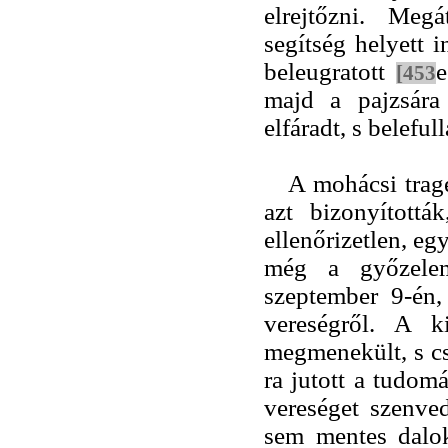
elrejtőzni. Meg
segítség helyett 
beleugratott
e
[453
majd a pajzsára
elfáradt, s beleful
A mohácsi trag
azt bizonyított
ellenőrizetlen, e
még a győzelem
szeptember 9-én,
vereségről. A k
megmenekült, s cs
ra jutott a tudo
vereséget szenved
sem mentes dalo