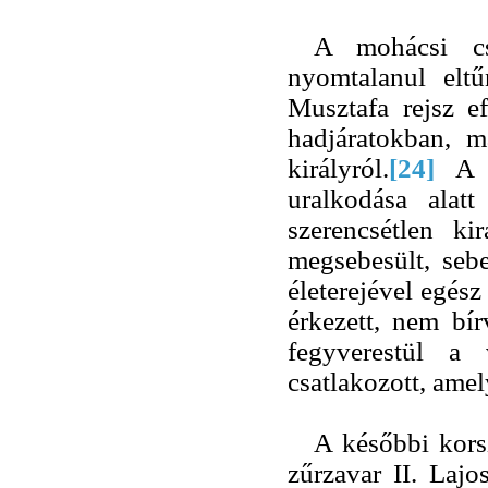
A mohácsi cs
nyomtalanul eltűn
Musztafa rejsz ef
hadjáratokban, m
királyról.
[24]
A 
uralkodása alat
szerencsétlen k
megsebesült, seb
életerejével egész
érkezett, nem bí
fegyverestül a
csatlakozott, amel
A későbbi korsz
zűrzavar II. Lajo