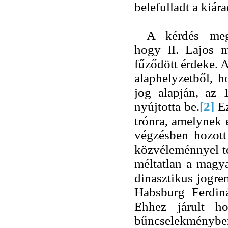
belefulladt a kiár
A kérdés megv
hogy II. Lajos m
fűződött érdeke. A
alaphelyzetből, h
jog alapján, az 
nyújtotta be.
[2]
Ez
trónra, amelynek
végzésben hozott 
közvéleménnyel teh
méltatlan a magya
dinasztikus jogre
Habsburg Ferdiná
Ehhez járult h
bűncselekményben,