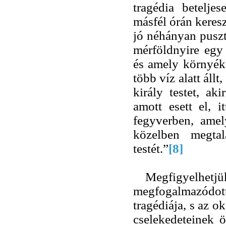
tragédia betelje
másfél órán keres
jó néhányan puszt
mérföldnyire egy 
és amely környék
több víz alatt áll
király testet, a
amott esett el, i
fegyverben, amel
közelben megta
testét.”
[8]
Megfigyelhetjü
megfogalmazód
tragédiája, s az 
cselekedeteinek ö