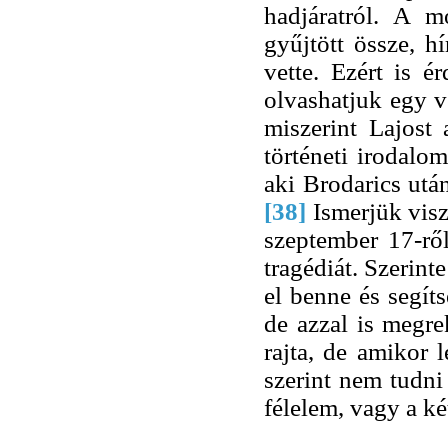
hadjáratról. A m
gyűjtött össze, h
vette. Ezért is é
olvashatjuk egy v
miszerint Lajost 
történeti irodalo
aki Brodarics után
[38]
Ismerjük visz
szeptember 17-ről
tragédiát. Szerint
el benne és segítsé
de azzal is megre
rajta, de amikor l
szerint nem tudni
félelem, vagy a ké