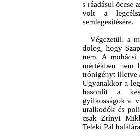
s ráadásul öccse a
volt a legcéls
semlegesítésére.
Végezetül: a m
dolog, hogy Szap
nem. A mohácsi 
mértékben nem b
trónigényt illetv
Ugyanakkor a leg
hasonlít a kés
gyilkosságokra 
uralkodók és poli
csak Zrínyi Mikl
Teleki Pál halálára