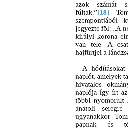
azok számát sz
fúltak.”
[18]
Tom
szempontjából k
jegyezte föl: „A 
királyi korona el
van tele. A csa
hajfürtjei a lándzs
A hódításokat 
naplót, amelyek ta
hivatalos okmán
naplója így írt 
többi nyomorult 
anatoli seregre
ugyanakkor Tomo
papnak és t