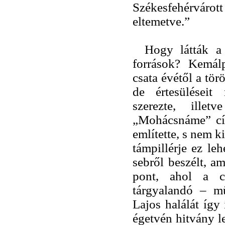
Székesfehérvárott
eltemetve.”
Hogy látták a
források? Kemál
csata évétől a tö
de értesüléseit
szerezte, illet
„Mohácsnáme” cím
említette, s nem 
támpillérje ez le
sebről beszélt, a
pont, ahol a 
tárgyalandó – műv
Lajos halálát így 
égetvén hitvány le