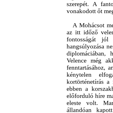
szerepét. A fant
vonakodott őt megh
A Mohácsot meg
az itt időző vele
fontosságát jól
hangsúlyozása ne
diplomáciában, 
Velence még akk
fenntartásához, 
kénytelen elfog
kortörténetírás 
ebben a korszak
előforduló híre m
eleste volt. Ma
állandóan kapot