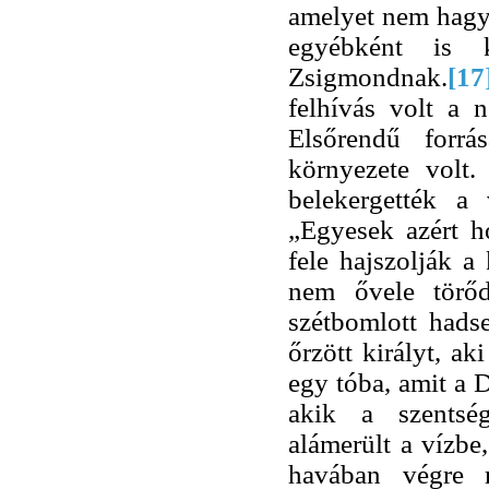
amelyet nem hagyo
egyébként is k
Zsigmondnak.
[17
felhívás volt a 
Elsőrendű forr
környezete volt
belekergették a
„Egyesek azért h
fele hajszolják 
nem ővele törőd
szétbomlott hadse
őrzött királyt, a
egy tóba, amit a 
akik a szentség
alámerült a vízbe
havában végre m