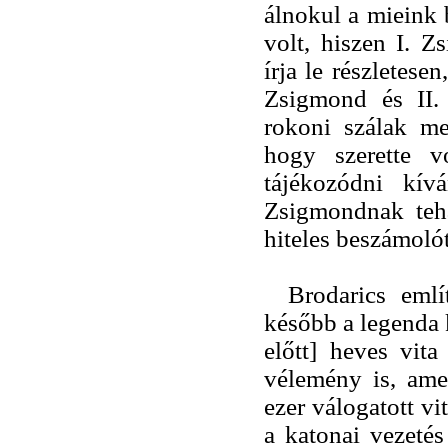
álnokul a mieink 
volt, hiszen I. Z
írja le részletese
Zsigmond és II. 
rokoni szálak mel
hogy szerette v
tájékozódni kív
Zsigmondnak tehá
hiteles beszámolót
Brodarics emlí
később a legenda k
előtt] heves vita
vélemény is, ame
ezer válogatott vi
a katonai vezeté