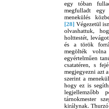
egy tóban fulla
megfulladt egy
menekülés közb
[28]
Végezetül is
olvashattuk, h
holttestét, levágott
és a török forr
megölték volna
egyértelműen tan
csatatéren, s fe
megjegyezni azt a
szerint a menekül
hogy ez is segíth
legjellemzőbb 
tárnokmester sz
királynak. Thurzó