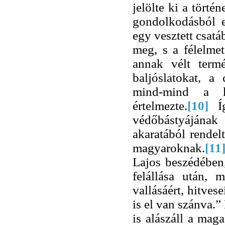
jelölte ki a törté
gondolkodásból e
egy vesztett csatá
meg, s a félelme
annak vélt termé
baljóslatokat, a
mind-mind a kö
értelmezte.
[10]
Í
védőbástyájának
akaratából rendel
magyaroknak.
[11
Lajos beszédében,
felállása után, m
vallásáért, hitves
is el van szánva.”
is alászáll a mag