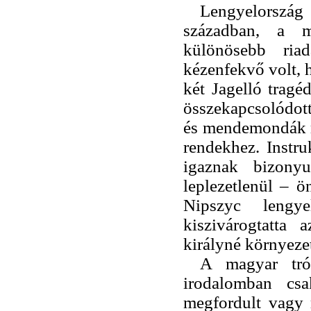
Lengyelország 
században, a m
különösebb riad
kézenfekvő volt, 
két Jagelló trag
összekapcsolódot
és mendemondák m
rendekhez. Instru
igaznak bizony
leplezetlenül – ö
Nipszyc lengy
kiszivárogtatta 
királyné környeze
A magyar trón
irodalomban csa
megfordult vagy 