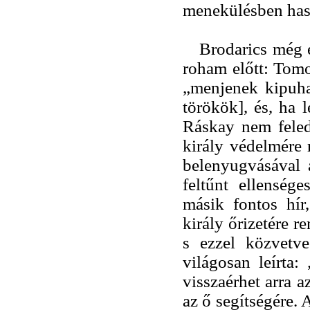
menekülésben hasz
Brodarics még 
roham előtt: Tom
„menjenek kipuha
törökök], és, ha l
Ráskay nem feledk
király védelmére 
belenyugvásával a
feltűnt ellensége
másik fontos hír
király őrizetére r
s ezzel közvetve
világosan leírta
visszaérhet arra 
az ő segítségére.