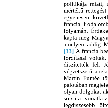
politikája miatt
mértékű rettegés
egyenesen követk
francia irodalom
folyamán. Érdek
kapta meg Magyar
amelyen addig Má
[33]
A francia be
fordításai voltak
díszítették fel. 
végzetszerű anekd
Martin Fumée tör
palotában megjelen
olyan dolgokat ak
sorsára vonatko
legdíszesebb öl