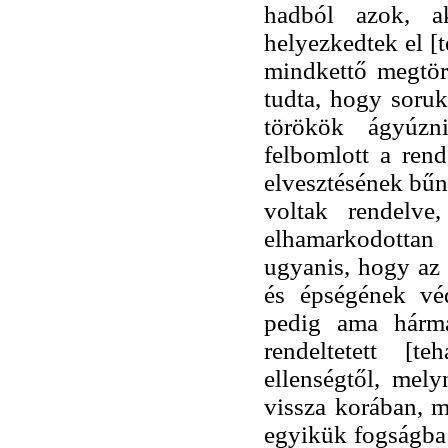
hadból azok, a
helyezkedtek el [
mindkettő megtört
tudta, hogy soruk
törökök ágyúzn
felbomlott a ren
elvesztésének bűn
voltak rendelv
elhamarkodotta
ugyanis, hogy az 
és épségének vé
pedig ama hármat
rendeltetett [t
ellenségtől, mely
vissza korában, 
egyikük fogságba 