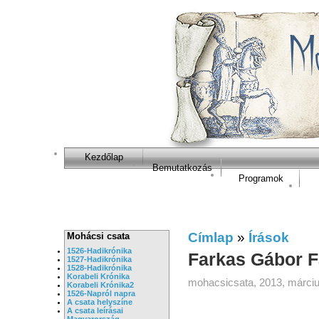
Kezdőlap
Bemutatkozás
Programok
Címlap
»
Írások
Mohácsi csata
1526-Hadikrónika
Farkas Gábor Far
1527-Hadikrónika
1528-Hadikrónika
Korabeli Krónika
mohacsicsata, 2013, márciu
Korabeli Krónika2
1526-Napról napra
A csata helyszíne
A csata leírásai
Magyarország