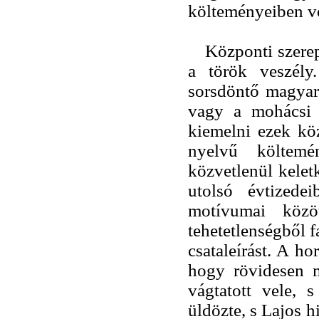
költeményeiben vo
Központi szerep
a török veszély
sorsdöntő magyar
vagy a mohácsi c
kiemelni ezek köz
nyelvű költemé
közvetlenül kelet
utolsó évtizede
motívumai közöt
tehetetlenségből 
csataleírást. A h
hogy rövidesen m
vágtatott vele,
üldözte, s Lajos h