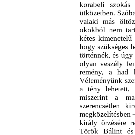
korabeli szokás
ütközetben. Szóba
valaki más öltöz
okokból nem tart
kétes kimenetelű 
hogy szükséges le
történnék, és úgy
olyan veszély fen
remény, a had k
Véleményünk szeri
a tény lehetett,
miszerint a m
szerencsétlen ki
megközelítésben – 
király őrzésére r
Török Bálint és