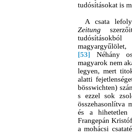
tudósításokat is 
A csata lefol
Zeitung
szerz
tudósításokbó
magyargyűlölet
[53]
Néhány os
magyarok nem aka
legyen, mert tito
alatti fejetlens
bösswichten) szán
s ezzel sok zsol
összehasonlítva 
és a hihetetlen 
Frangepán Kristó
a mohácsi csataté