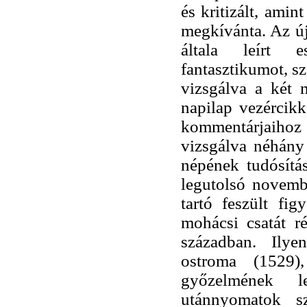
és kritizált, amin
megkívánta. Az új
általa leírt 
fantasztikumot, s
vizsgálva a két 
napilap vezércikk
kommentárjaihoz
vizsgálva néhány
népének tudósítá
legutolsó novemb
tartó feszült f
mohácsi csatát ré
században. Ilye
ostroma (1529)
győzelmének l
utánnyomatok s