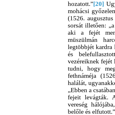
hozatott.”
[20]
Ugy
mohácsi győzelem
(1526. augusztus
sorsát illetően: „
aki a fejét men
müszülmán harc
legtöbbjét kardra
és belefullaszt
vezéreiknek fejét
tudni, hogy meg
fethnáméja (152
halálát, ugyanakk
„Ebben a csatában
fejeit levágták.
vereség hálójába
belőle és elfutott.