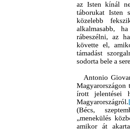
az Isten kínál ne
táborukat Isten 
közelebb fekszi
alkalmasabb, ha
rábeszélni, az h
követte el, amiko
támadást szorgal
sodorta bele a ser
Antonio Giovan
Magyarországon ta
írott jelentései
Magyarországról.
(Bécs, szeptem
„menekülés közbe
amikor át akart