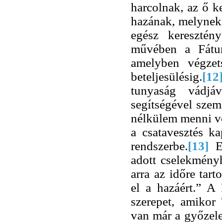
harcolnak, az ő 
hazának, melynek 
egész keresztén
művében a Fátum
amelyben végzet
beteljesülésig.
[12
tunyaság vádjá
segítségével sze
nélkülem menni vo
a csatavesztés k
rendszerbe.
[13]
E
adott cselekményh
arra az időre tar
el a hazáért.” A 
szerepet, amikor
van már a győzele