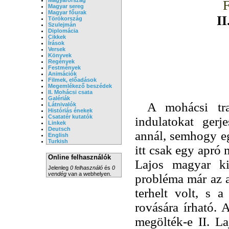
Magyar sereg
Magyar főurak
II
Törökország
Szulejmán
Diplomácia
Cikkek
Írások
Versek
Könyvek
Regények
Festmények
Animációk
Filmek, előadások
Megemlékező beszédek
II. Mohácsi csata
Galériák
A mohácsi tra
Látnivalók
Históriás énekek
Csatatér kutatók
indulatokat gerj
Linkek
Deutsch
annál, semhogy eg
English
Turkish
itt csak egy apró 
Online felhasználók
Lajos magyar ki
Jelenleg
0 felhasználó
és
0
vendég
van a webhelyen.
probléma már az a
terhelt volt, s 
rovására írható.
megölték-e II. L