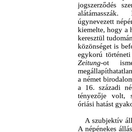
jogszerződés sze
alátámasszák. 
úgynevezett népén
kiemelte, hogy a 
keresztül tudomán
közönséget is bef
egykorú történeti
Zeitung-
ot ism
megállapíthatatl
a német birodalom
a 16. századi n
tényezője volt,
óriási hatást gyak
A szubjektív áll
A népénekes állás