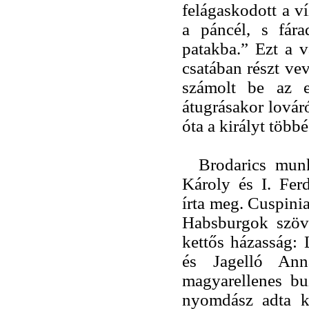
felágaskodott a v
a páncél, s fára
patakba.” Ezt a v
csatában részt ve
számolt be az e
átugrásakor lováró
óta a királyt többé
Brodarics munk
Károly és I. Fer
írta meg. Cuspinia
Habsburgok szöve
kettős házasság: 
és Jagelló Anna
magyarellenes bu
nyomdász adta k