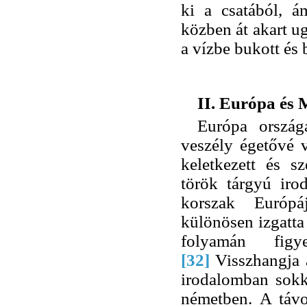
ki a csatából, 
közben át akart u
a vízbe bukott és 
II. Európa és
Európa ország
veszély égetővé v
keletkezett és s
török tárgyú iro
korszak Európ
különösen izgatta 
folyamán figy
[32]
Visszhangja a
irodalomban sokk
németben. A távo