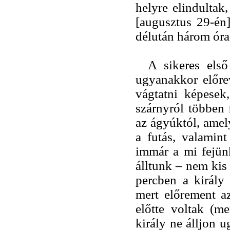
helyre elindultak
[augusztus 29-én]
délután három óra
A sikeres els
ugyanakkor előre
vágtatni képesek
szárnyról többen 
az ágyúktól, amel
a futás, valamin
immár a mi fejünk
álltunk – nem kis
percben a király
mert előrement a
előtte voltak (me
király ne álljon 