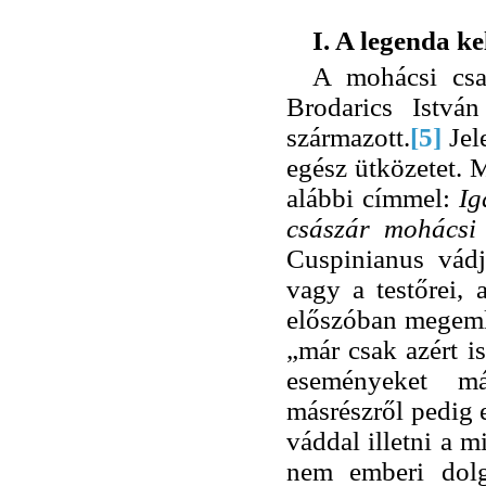
I. A legenda ke
A mohácsi csa
Brodarics István
származott.
[5]
Jel
egész ütközetet.
alábbi címmel:
Ig
császár mohácsi 
Cuspinianus vádja
vagy a testőrei,
előszóban megemlít
„már csak azért i
eseményeket má
másrészről pedig
váddal illetni a m
nem emberi dolg