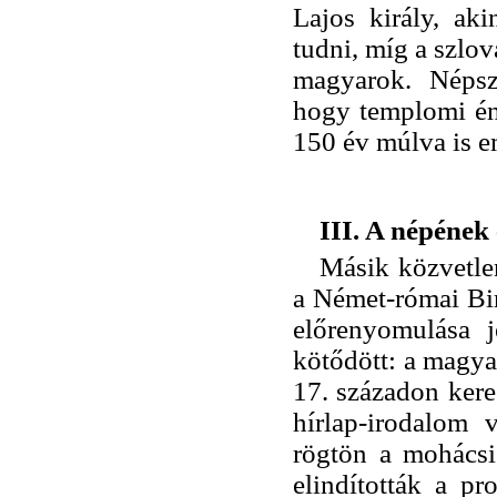
Lajos király, ak
tudni, míg a szlo
magyarok. Népsz
hogy templomi én
150 év múlva is e
III. A népének
Másik közvetlen
a Német-római Bir
előrenyomulása je
kötődött: a magya
17. századon kere
hírlap-irodalom 
rögtön a mohácsi 
elindították a pr