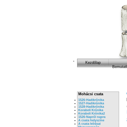
Kezdőlap
Bemutat
Mohácsi csata
1526-Hadikrónika
1527-Hadikrónika
1528-Hadikrónika
Korabeli Krónika
Korabeli Krónika2
1526-Napról napra
A csata helyszíne
A csata leírásai
Magyarország