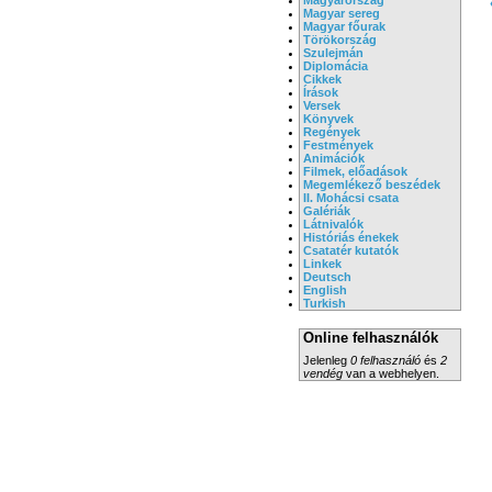
Magyar sereg
Magyar főurak
Törökország
Szulejmán
Diplomácia
Cikkek
Írások
Versek
Könyvek
Regények
Festmények
Animációk
Filmek, előadások
Megemlékező beszédek
II. Mohácsi csata
Galériák
Látnivalók
Históriás énekek
Csatatér kutatók
Linkek
Deutsch
English
Turkish
Online felhasználók
Jelenleg
0 felhasználó
és
2
vendég
van a webhelyen.