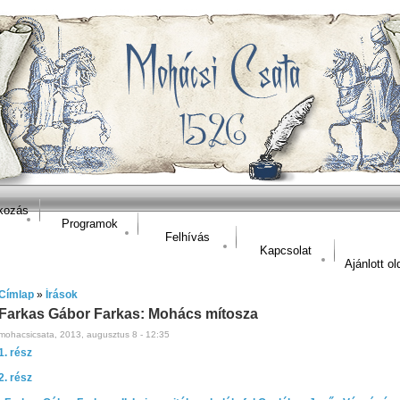
kozás
Programok
Felhívás
Kapcsolat
Ajánlott ol
Címlap
»
Írások
Farkas Gábor Farkas: Mohács mítosza
mohacsicsata, 2013, augusztus 8 - 12:35
1. rész
2. rész