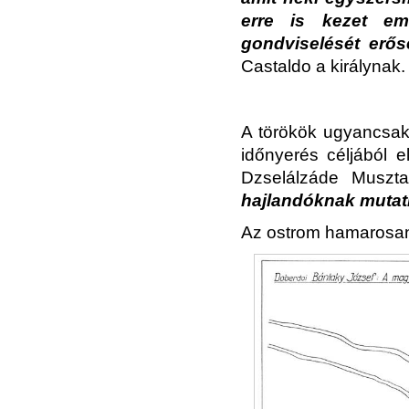
erre is kezet eme
gondviselését erő
Castaldo a királynak.
A törökök ugyancsak
időnyerés céljából e
Dzselálzáde Muszt
hajlandóknak mutatk
Az ostrom hamarosan ú