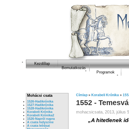
Kezdőlap
Bemutatkozás
Programok
Címlap
»
Korabeli Krónika
»
155
Mohácsi csata
1552 - Temesvá
1526-Hadikrónika
1527-Hadikrónika
1528-Hadikrónika
mohacsicsata, 2013, július 9
Korabeli Krónika
Korabeli Krónika2
1526-Napról napra
„A hitetlenek 
A csata helyszíne
A csata leírásai
Magyarország