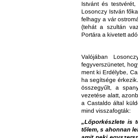
Istvánt és testvérét
Losonczy István főka
felhagy a vár ostrom
(tehát a szultán vaz
Portára a kivetett adó.
Valójában Losonczy
fegyverszünetet, hog
ment ki Erdélybe, Ca
ha segítsége érkezik
összegyűlt, a spa
vezetése alatt, azon
a Castaldo által küld
mind visszafogták:
„Lőporkészlete is t
tőlem, s ahonnan le
amit neki egyszers