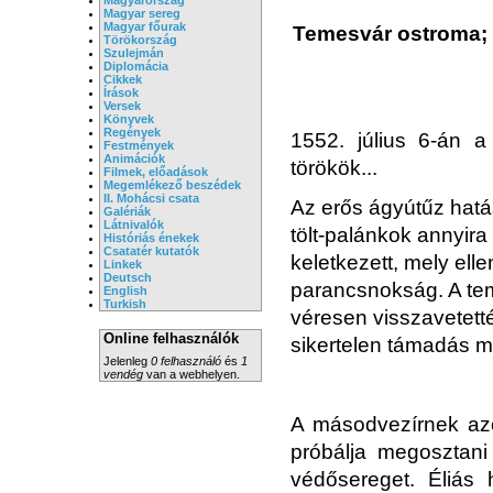
Magyar sereg
Magyar főurak
Temesvár ostroma; L
Törökország
Szulejmán
Diplomácia
Cikkek
Írások
Versek
Könyvek
Regények
1552. július 6-án a
Festmények
Animációk
törökök...
Filmek, előadások
Megemlékező beszédek
II. Mohácsi csata
Az erős ágyútűz hatás
Galériák
Látnivalók
tölt-palánkok annyira
Históriás énekek
Csatatér kutatók
keletkezett, mely ell
Linkek
Deutsch
parancsnokság. A tem
English
Turkish
véresen visszavetetté
Online felhasználók
sikertelen támadás mi
Jelenleg
0 felhasználó
és
1
vendég
van a webhelyen.
A másodvezírnek azo
próbálja megosztan
védősereget. Éliás 